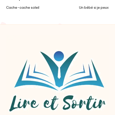
navigation
Cache-cache soleil
Un bébé si je peux