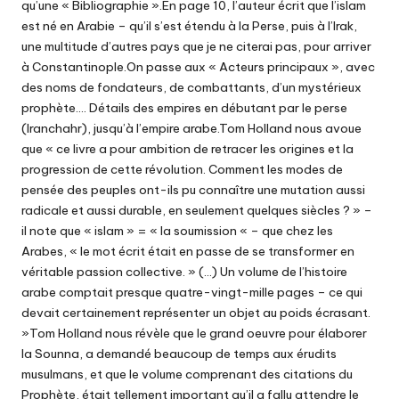
qu’une « Bibliographie ».En page 10, l’auteur écrit que l’islam
est né en Arabie – qu’il s’est étendu à la Perse, puis à l’Irak,
une multitude d’autres pays que je ne citerai pas, pour arriver
à Constantinople.On passe aux « Acteurs principaux », avec
des noms de fondateurs, de combattants, d’un mystérieux
prophète…. Détails des empires en débutant par le perse
(Iranchahr), jusqu’à l’empire arabe.Tom Holland nous avoue
que « ce livre a pour ambition de retracer les origines et la
progression de cette révolution. Comment les modes de
pensée des peuples ont-ils pu connaître une mutation aussi
radicale et aussi durable, en seulement quelques siècles ? » –
il note que « islam » = « la soumission « – que chez les
Arabes, « le mot écrit était en passe de se transformer en
véritable passion collective. » (…) Un volume de l’histoire
arabe comptait presque quatre-vingt-mille pages – ce qui
devait certainement représenter un objet au poids écrasant.
»Tom Holland nous révèle que le grand oeuvre pour élaborer
la Sounna, a demandé beaucoup de temps aux érudits
musulmans, et que le volume comprenant des citations du
Prophète, était tellement important qu’il a fallu attendre le