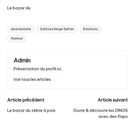
Le bazar du
Tags:
abandonnée
Editions Serge Safran
Emotions
Humour
Admin
Présentation du profil ici..
Voir tous les articles
Post
Article précédent
Article suivant
navigation
Le bazar du zèbre à pois
Ouvre & découvre les DINOS
avec des flaps