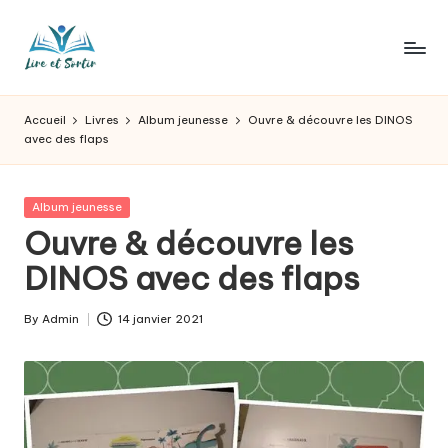
Skip
to
L
Des
content
livres
ir
Accueil
Livres
Album jeunesse
Ouvre & découvre les DINOS
pour
avec des flaps
e
tous
les
e
goûts,
Posted
Album jeunesse
t
des
in
Ouvre & découvre les
sorties
s
DINOS avec des flaps
pour
o
tous
les
r
By
Admin
14 janvier 2021
Posted
jours.
by
t
ir