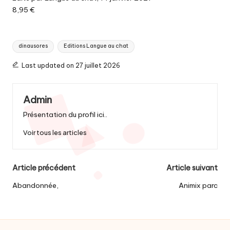
8,95 €
Tags:
dinausores
Editions Langue au chat
Last updated on 27 juillet 2026
Admin
Présentation du profil ici..
Voir tous les articles
Post
Article précédent
Article suivant
navigation
Abandonnée,
Animix parc