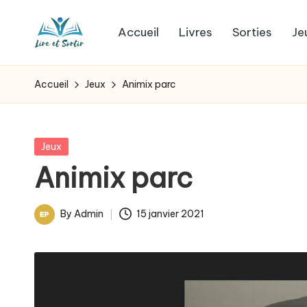
Accueil
Livres
Sorties
Je
Skip
L
to
Des
content
livres
i
Accueil
Jeux
Animix parc
pour
r
tous
les
e
Posted
Jeux
goûts,
in
Animix parc
e
des
sorties
t
By
Admin
15 janvier 2021
pour
Posted
s
tous
by
les
o
jours.
r