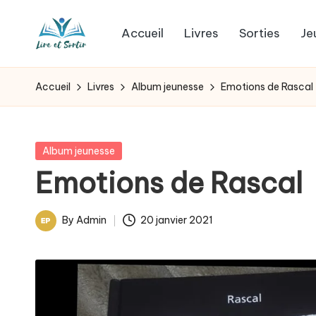
Accueil
Livres
Sorties
Je
Skip
L
to
Des
content
livres
i
Accueil
Livres
Album jeunesse
Emotions de Rascal
pour
r
tous
les
e
Posted
Album jeunesse
goûts,
in
Emotions de Rascal
e
des
sorties
t
By
Admin
20 janvier 2021
pour
Posted
s
tous
by
les
o
jours.
r