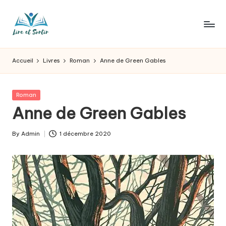
Skip
to
L
Des
content
livres
ir
Accueil
Livres
Roman
Anne de Green Gables
pour
e
tous
les
e
Posted
Roman
goûts,
in
Anne de Green Gables
t
des
sorties
s
By
Admin
1 décembre 2020
pour
Posted
o
tous
by
les
r
jours.
t
ir