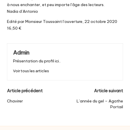
à nous enchanter, et peu importe l’âge des lecteurs.
Nadia d’Antonio
Edité par Monsieur Toussaint l’ouverture, 22 octobre 2020
16,50 €
Admin
Présentation du profil ici..
Voir tous les articles
Post
Article précédent
Article suivant
navigation
Chavirer
L’année du gel – Agathe
Portail