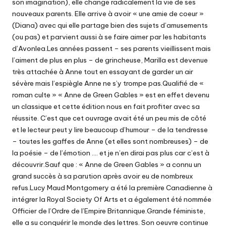
son imagination), elle change radicalement la vie de ses
nouveaux parents. Elle arrive à avoir « une amie de coeur »
(Diana) avec qui elle partage bien des sujets d’amusements
(ou pas) et parvient aussi à se faire aimer par les habitants
d’Avonlea.Les années passent – ses parents vieillissent mais
l’aiment de plus en plus – de grincheuse, Marilla est devenue
très attachée à Anne tout en essayant de garder un air
sévère mais l’espiègle Anne ne s’y trompe pas.Qualifié de «
roman culte » « Anne de Green Gables » est en effet devenu
un classique et cette édition nous en fait profiter avec sa
réussite. C’est que cet ouvrage avait été un peu mis de côté
et le lecteur peut y lire beaucoup d’humour – de la tendresse
– toutes les gaffes de Anne (et elles sont nombreuses) – de
la poésie – de l’émotion …. et je n’en dirai pas plus car c’est à
découvrir.Sauf que : « Anne de Green Gables » a connu un
grand succès à sa parution après avoir eu de nombreux
refus.Lucy Maud Montgomery a été la première Canadienne à
intégrer la Royal Society Of Arts et a également été nommée
Officier de l’Ordre de l’Empire Britannique.Grande féministe,
elle a su conquérir le monde des lettres. Son oeuvre continue