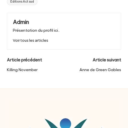
Editions Act sud
Admin
Présentation du profil ici..
Voir tous les articles
Post
Article précédent
Article suivant
navigation
Killing November
Anne de Green Gables