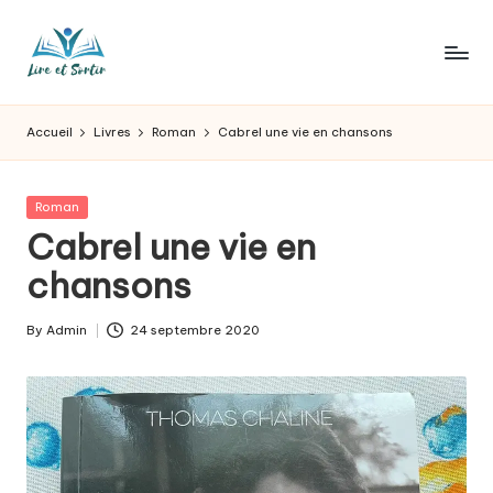
Skip
to
L
Des
content
livres
ir
Accueil
Livres
Roman
Cabrel une vie en chansons
pour
e
tous
les
e
Posted
Roman
goûts,
in
Cabrel une vie en
t
des
sorties
chansons
s
pour
o
tous
By
Admin
24 septembre 2020
Posted
les
r
by
jours.
t
ir