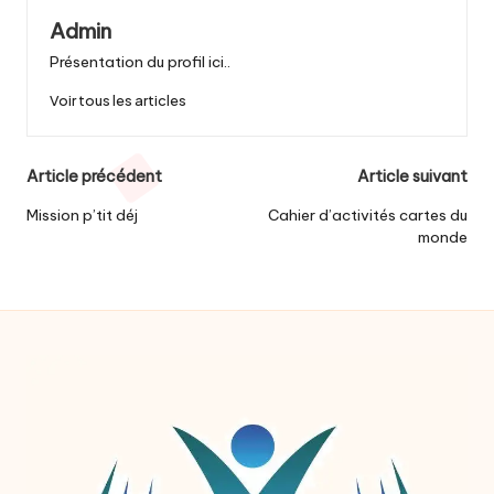
Admin
Présentation du profil ici..
Voir tous les articles
Post
Article précédent
Article suivant
navigation
Mission p’tit déj
Cahier d’activités cartes du
monde