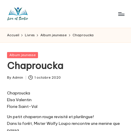
Skip
to
L
Des
content
livres
ir
Accueil
Livres
Album jeunesse
Chaproucka
pour
e
tous
les
e
Posted
Album jeunesse
goûts,
in
Chaproucka
t
des
sorties
s
By
Admin
1 octobre 2020
pour
Posted
o
tous
by
les
Chaproucka
r
jours.
Elsa Valentin
t
Florie Saint-Val
ir
Un petit chaperon rouge revisité et plurilingue!
Dans la forêt, Mister Wolfy Loupo rencontre une menine que
passa.