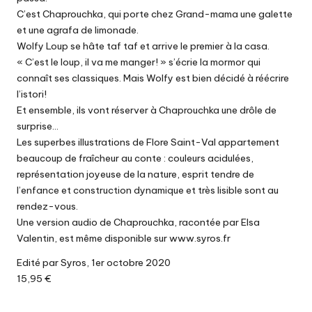
C’est Chaprouchka, qui porte chez Grand-mama une galette
et une agrafa de limonade.
Wolfy Loup se hâte taf taf et arrive le premier à la casa.
« C’est le loup, il va me manger! » s’écrie la mormor qui
connaît ses classiques. Mais Wolfy est bien décidé à réécrire
l’istori!
Et ensemble, ils vont réserver à Chaprouchka une drôle de
surprise…
Les superbes illustrations de Flore Saint-Val appartement
beaucoup de fraîcheur au conte : couleurs acidulées,
représentation joyeuse de la nature, esprit tendre de
l’enfance et construction dynamique et très lisible sont au
rendez-vous.
Une version audio de Chaprouchka, racontée par Elsa
Valentin, est même disponible sur www.syros.fr
Edité par Syros, 1er octobre 2020
15,95 €