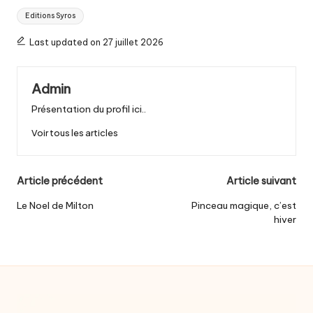
Tags:
Editions Syros
Last updated on 27 juillet 2026
Admin
Présentation du profil ici..
Voir tous les articles
Post
Article précédent
Article suivant
navigation
Le Noel de Milton
Pinceau magique, c’est
hiver