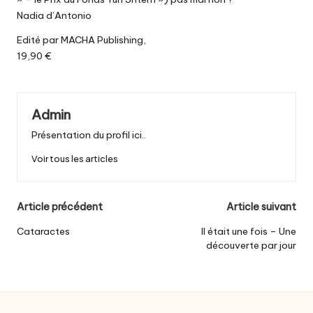
Nadia d’Antonio
Edité par MACHA Publishing,
19,90 €
Admin
Présentation du profil ici..
Voir tous les articles
Post
Article précédent
Article suivant
navigation
Cataractes
Il était une fois – Une
découverte par jour