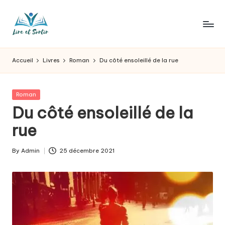
Skip
to
L
Des
content
livres
ir
Accueil
Livres
Roman
Du côté ensoleillé de la rue
pour
e
tous
les
e
Posted
Roman
goûts,
in
Du côté ensoleillé de la
t
des
sorties
rue
s
pour
o
tous
By
Admin
25 décembre 2021
Posted
les
r
by
jours.
t
ir