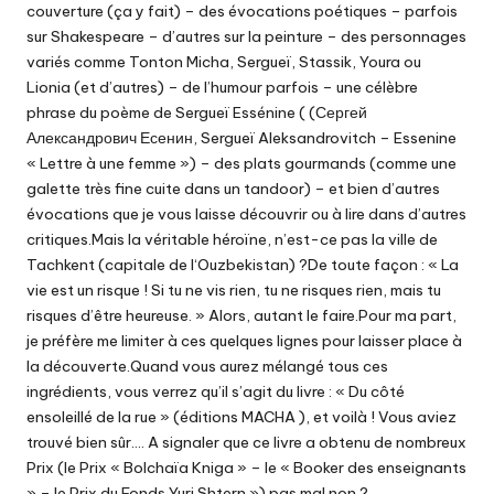
couverture (ça y fait) – des évocations poétiques – parfois
sur Shakespeare – d’autres sur la peinture – des personnages
variés comme Tonton Micha, Sergueï, Stassik, Youra ou
Lionia (et d’autres) – de l’humour parfois – une célèbre
phrase du poème de Sergueï Essénine ( (Сергей
Александрович Есенин, Sergueï Aleksandrovitch – Essenine
« Lettre à une femme ») – des plats gourmands (comme une
galette très fine cuite dans un tandoor) – et bien d’autres
évocations que je vous laisse découvrir ou à lire dans d’autres
critiques.Mais la véritable héroïne, n’est-ce pas la ville de
Tachkent (capitale de l‘Ouzbekistan) ?De toute façon : « La
vie est un risque ! Si tu ne vis rien, tu ne risques rien, mais tu
risques d’être heureuse. » Alors, autant le faire.Pour ma part,
je préfère me limiter à ces quelques lignes pour laisser place à
la découverte.Quand vous aurez mélangé tous ces
ingrédients, vous verrez qu’il s’agit du livre : « Du côté
ensoleillé de la rue » (éditions MACHA ), et voilà ! Vous aviez
trouvé bien sûr…. A signaler que ce livre a obtenu de nombreux
Prix (le Prix « Bolchaïa Kniga » – le « Booker des enseignants
» – le Prix du Fonds Yuri Shtern ») pas mal non ?