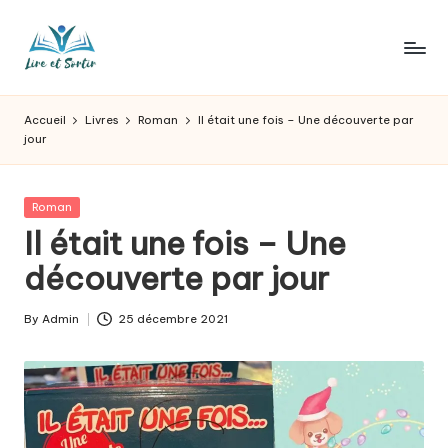
Skip
to
L
Des
content
livres
ir
Accueil
Livres
Roman
Il était une fois – Une découverte par
pour
jour
e
tous
les
e
goûts,
Posted
Roman
t
des
in
Il était une fois – Une
sorties
s
découverte par jour
pour
o
tous
les
r
By
Admin
25 décembre 2021
Posted
jours.
by
t
ir