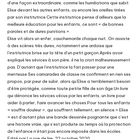
d’une façon extraordinaire, comme les humiliations que subit
Elise devant les autres enfants, ou encore les oreilles tirées
par son institutrice.Cette institutrice pense d’ailleurs que la
meilleure éducation pour les enfants, ce sont « de bonnes
paroles et de dures punitions ».
Elise vit alors un enfer, cauchemarde chaque nuit…On assiste
à des scènes très dures, notamment une ardoise que
l’institutrice brise sur la tête d’un petit garçon.Après avoir
expliqué les sévices à son père, il ne la croit malheureusement
pas. D’autant que l’institutrice la fait passer pour une
menteuse.Ses camarades de classe ne confirment en rien ses
propos, par peur de subir, alors qu’Elise a terriblement besoin
d’être protégée, comme toute petite fille de son âge.Un livre
qui dénonce les sévices vécus par les enfants, un livre pour
aider à parler, faire avancer les choses.Pour tous les enfants
« souffre douleur », qui souffrent tellement, en silence.« Elise
» est d’autant plus une bande dessinée poignante que c’est
une histoire vraie, qui s’est produite au temps où la protection
de l’enfance n’était pas encore imposée dans les écoles.
Edité par La joie de lire, 22 octobre 2020