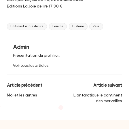
Editions La Joie de lire 17,90 €
Tags:
Editions La joie de lire
Famille
Histoire
Peur
Admin
Présentation du profil ici..
Voir tous les articles
Post
Article précédent
Article suivant
navigation
Moi et les autres
L’antarctique le continent
des merveilles