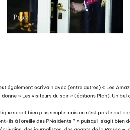
est également écrivain avec (entre autres) « Les Amazo
a donne « Les visiteurs du soir » (éditions Plon). Un be
ique serait bien plus simple mais ce n’est pas le but car 
t-ils à l’oreille des Présidents ? » puisqu’il s’agit bien
écrivains, des journalistes, des géants de la Presse – 