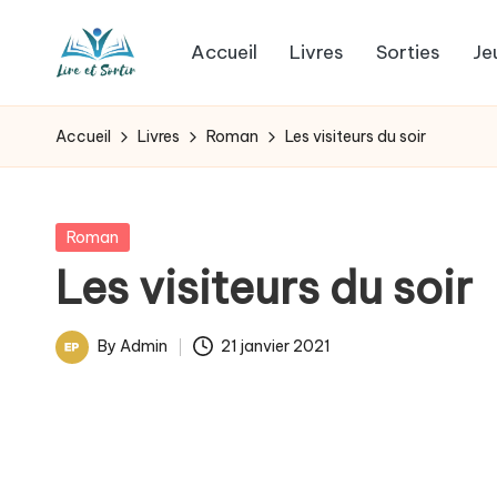
Accueil
Livres
Sorties
Je
Skip
L
to
Des
content
livres
i
Accueil
Livres
Roman
Les visiteurs du soir
pour
r
tous
les
e
Posted
Roman
goûts,
in
Les visiteurs du soir
e
des
sorties
t
By
Admin
21 janvier 2021
pour
Posted
s
tous
by
les
o
jours.
r