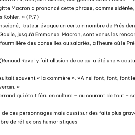
itte Macron a prononcé cette phrase, comme sidérée, sur
s Kohler. » (P.7)
eigné, l’auteur évoque un certain nombre de Présidents
 Gaulle, jusqu’à Emmanuel Macron, sont venus les rencon
a fourmilière des conseilles ou salariés, à l’heure où le P
(Renaud Revel y fait allusion de ce qui a été une « cout
ltait souvent « la commère ». »Ainsi font, font, font 
verain. »
rand qui était féru en culture – au courant de tout – 
de ces personnages mais aussi sur des faits plus gra
mbre de réflexions humoristiques.