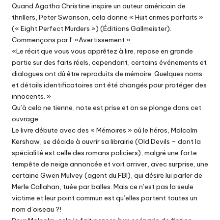
Quand Agatha Christine inspire un auteur américain de
thrillers, Peter Swanson, cela donne « Huit crimes parfaits »
(« Eight Perfect Murders ») (Éditions Gallmeister).
Commençons par l’ »Avertissement » :
«Le récit que vous vous apprêtez à lire, repose en grande
partie sur des faits réels, cependant, certains événements et
dialogues ont dû être reproduits de mémoire. Quelques noms
et détails identificatoires ont été changés pour protéger des
innocents. »
Qu’à cela ne tienne, note est prise et on se plonge dans cet
ouvrage.
Le livre débute avec des « Mémoires » où le héros, Malcolm
Kershaw, se décide à ouvrir sa librairie (Old Devils – dont la
spécialité est celle des romans policiers), malgré une forte
tempête de neige annoncée et voit arriver, avec surprise, une
certaine Gwen Mulvey (agent du FBI), qui désire lui parler de
Merle Callahan, tuée par balles. Mais ce n’est pas la seule
victime et leur point commun est qu’elles portent toutes un
nom d’oiseau ?!