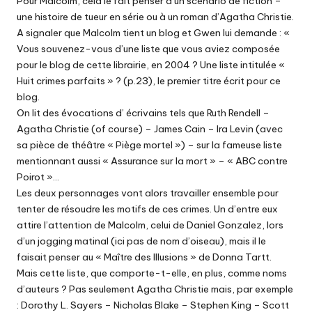
Pour Malcolm, cela le fait penser à un scénario de fiction –
une histoire de tueur en série ou à un roman d’Agatha Christie.
A signaler que Malcolm tient un blog et Gwen lui demande : «
Vous souvenez-vous d’une liste que vous aviez composée
pour le blog de cette librairie, en 2004 ? Une liste intitulée «
Huit crimes parfaits » ? (p.23), le premier titre écrit pour ce
blog.
On lit des évocations d’ écrivains tels que Ruth Rendell –
Agatha Christie (of course) – James Cain – Ira Levin (avec
sa pièce de théâtre « Piège mortel ») – sur la fameuse liste
mentionnant aussi « Assurance sur la mort » – « ABC contre
Poirot »…
Les deux personnages vont alors travailler ensemble pour
tenter de résoudre les motifs de ces crimes. Un d’entre eux
attire l’attention de Malcolm, celui de Daniel Gonzalez, lors
d’un jogging matinal (ici pas de nom d’oiseau), mais il le
faisait penser au « Maître des Illusions » de Donna Tartt.
Mais cette liste, que comporte-t-elle, en plus, comme noms
d’auteurs ? Pas seulement Agatha Christie mais, par exemple
: Dorothy L. Sayers – Nicholas Blake – Stephen King – Scott