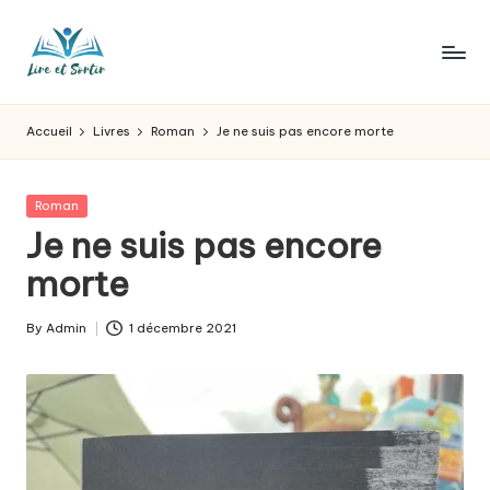
Skip
to
L
Des
content
livres
ir
Accueil
Livres
Roman
Je ne suis pas encore morte
pour
e
tous
les
e
Posted
Roman
goûts,
in
Je ne suis pas encore
t
des
sorties
morte
s
pour
o
tous
By
Admin
1 décembre 2021
Posted
les
r
by
jours.
t
ir