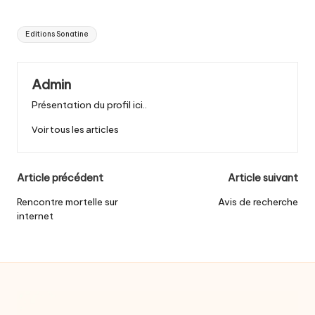
Tags:
Editions Sonatine
Admin
Présentation du profil ici..
Voir tous les articles
Post
Article précédent
Article suivant
navigation
Rencontre mortelle sur
Avis de recherche
internet