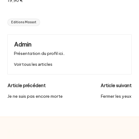
19,90 €
Tags:
Editions Massot
Admin
Présentation du profil ici..
Voir tous les articles
Post
Article précédent
Article suivant
navigation
Je ne suis pas encore morte
Fermer les yeux