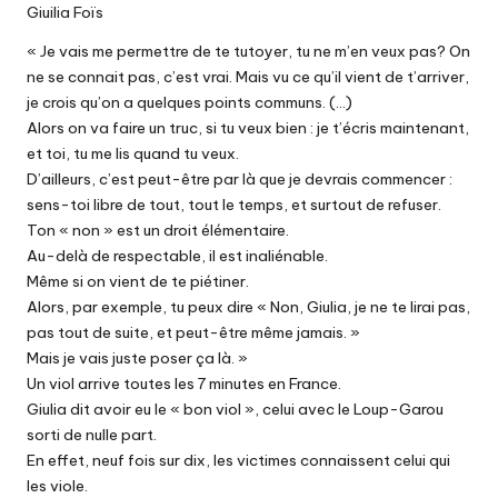
Giuilia Foïs
« Je vais me permettre de te tutoyer, tu ne m’en veux pas? On
ne se connait pas, c’est vrai. Mais vu ce qu’il vient de t’arriver,
je crois qu’on a quelques points communs. (…)
Alors on va faire un truc, si tu veux bien : je t’écris maintenant,
et toi, tu me lis quand tu veux.
D’ailleurs, c’est peut-être par là que je devrais commencer :
sens-toi libre de tout, tout le temps, et surtout de refuser.
Ton « non » est un droit élémentaire.
Au-delà de respectable, il est inaliénable.
Même si on vient de te piétiner.
Alors, par exemple, tu peux dire « Non, Giulia, je ne te lirai pas,
pas tout de suite, et peut-être même jamais. »
Mais je vais juste poser ça là. »
Un viol arrive toutes les 7 minutes en France.
Giulia dit avoir eu le « bon viol », celui avec le Loup-Garou
sorti de nulle part.
En effet, neuf fois sur dix, les victimes connaissent celui qui
les viole.