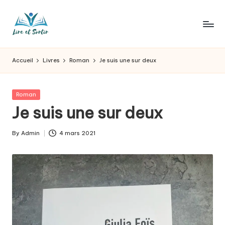
Skip
to
L
Des
content
livres
ir
Accueil
Livres
Roman
Je suis une sur deux
pour
e
tous
les
e
Posted
Roman
goûts,
in
Je suis une sur deux
t
des
sorties
s
By
Admin
4 mars 2021
pour
Posted
o
tous
by
les
r
jours.
t
ir