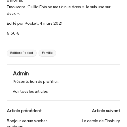
a morflé.
Emouvant, Giullia Foïs se met à nue dans « Je suis une sur
deux ».
Edité par Pocket, 4 mars 2021
6,50 €
Tags:
Editions Pocket
Famille
Admin
Présentation du profil ici..
Voir tous les articles
Post
Article précédent
Article suivant
navigation
Bonjour veaux vaches
Le cercle de Finsbury
cochons