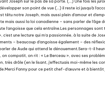
vant Joseph sur le pas de sa porte. (…) Une fois les ju
évelopper son point de vue (…) il reste ici jusqu’à l’a
est têtu notre Joseph, mais aussi plein d’amour et d’empa
nte mais aussi la loi canadienne – sans parler de l’âg
oute l’angoisse que cela entraîne.Les personnages sont 
, c’est une lecture qui m’a passionnée, à la suite de J
sements – beaucoup d’angoisse également – des réflexio
parler de Aude qui attend le dénouement.Sera-t-il heu
ne, on compatit, on rit : « Le Berceau », avec ses problém
, très drôle (en le lisant, j’effectuais moi-même les co
.Merci Fanny pour ce petit chef-d’œuvre et à bientôt j