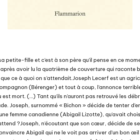
sa petite-fille et c’est à son père qu’il pense en ce mo
près avoir lu la quatrième de couverture qui raconte bi
 que ce à quoi on s’attendait.Joseph Lecerf est un agri
agnon (Bérenger) et tout à coup, l’annonce terrible : cr
t mort. (…) Tant qu’ils n’auront pas retrouvé les débris, 
 Aude. Joseph, surnommé « Bichon » décide de tenter d’en
r une femme canadienne (Abigail Lizotte), qu’avait choisi
l’attend ?Joseph, n’écoutant que son cœur, décide de se
ir convaincre Abigail qui ne le voit pas arriver d’un bon œ