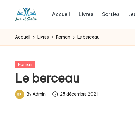
Accueil
Livres
Sorties
Je
Skip
L
to
Des
content
livres
i
Accueil
Livres
Roman
Le berceau
pour
r
tous
les
e
Posted
Roman
goûts,
in
Le berceau
e
des
sorties
t
By
Admin
25 décembre 2021
pour
Posted
s
tous
by
les
o
jours.
r