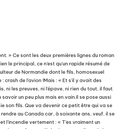
ment. » Ce sont les deux premières lignes du roman
en le principal, ce n’est qu’un rapide résumé de
culteur de Normandie dont le fils, homosexuel
ash de l’avion !Mais : « Et s’il y avait des
ni les preuves, ni l’épave, ni rien du tout, il faut
 savoir un peu plus mais en vain.Il se pose aussi
e son fils. Que va devenir ce petit être qui va se
 rendre au Canada car, à soixante ans, veuf, il se
il et l’incendie vertement : « T’es vraiment un