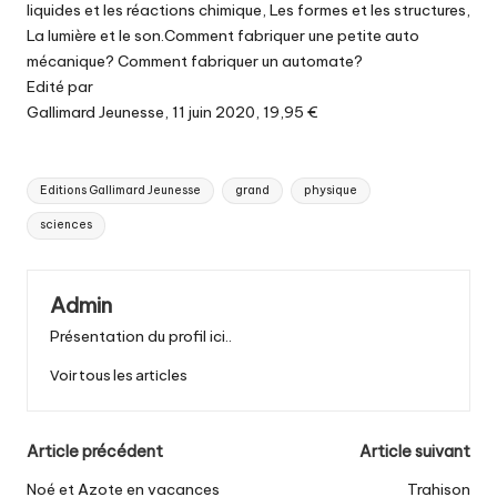
liquides et les réactions chimique, Les formes et les structures,
La lumière et le son.Comment fabriquer une petite auto
mécanique? Comment fabriquer un automate?
Edité par
Gallimard Jeunesse, 11 juin 2020, 19,95 €
Tags:
Editions Gallimard Jeunesse
grand
physique
sciences
Admin
Présentation du profil ici..
Voir tous les articles
Post
Article précédent
Article suivant
navigation
Noé et Azote en vacances
Trahison