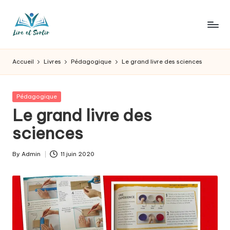
Skip
to
L
Des
content
livres
ir
Accueil
Livres
Pédagogique
Le grand livre des sciences
pour
e
tous
les
e
Posted
Pédagogique
goûts,
in
Le grand livre des
t
des
sorties
sciences
s
pour
o
tous
By
Admin
11 juin 2020
Posted
les
r
by
jours.
t
ir