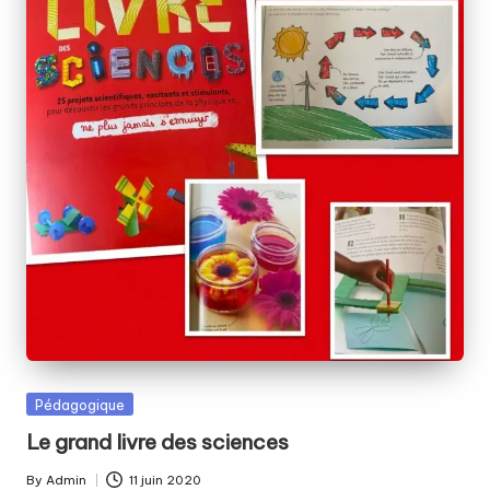
Posted
Pédagogique
in
Le grand livre des sciences
By
Admin
11 juin 2020
Posted