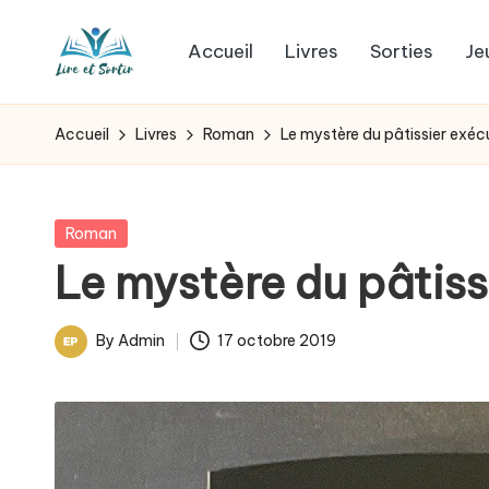
Accueil
Livres
Sorties
Je
Skip
L
to
Des
content
livres
i
Accueil
Livres
Roman
Le mystère du pâtissier exéc
pour
r
tous
les
e
Posted
Roman
goûts,
in
Le mystère du pâtiss
e
des
sorties
t
By
Admin
17 octobre 2019
pour
Posted
s
tous
by
les
o
jours.
r