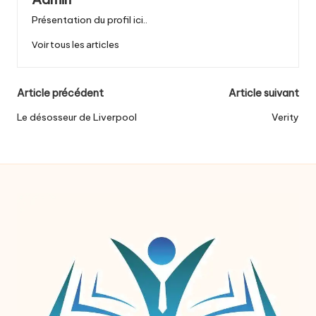
Présentation du profil ici..
Voir tous les articles
Post
Article précédent
Article suivant
navigation
Le désosseur de Liverpool
Verity