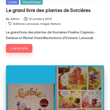
Posted
Livres
Vie pratique
in
Le grand livre des plantes de Sorcières
By
Admin
13 octobre 2021
Posted
Tags:
Editions Larousse
,
magie
,
Nature
by
Le grand livre des plantes de Sorcières Pauline Capmas-
Delarue et Michel Viard Illustrations d'Océane Laïssouk…
Lire la suite