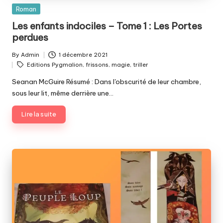
Posted
Roman
in
Les enfants indociles – Tome 1 : Les Portes
perdues
By
Admin
1 décembre 2021
Posted
Tags:
Editions Pygmalion
,
frissons
,
magie
,
triller
by
Seanan McGuire Résumé : Dans l'obscurité de leur chambre,
sous leur lit, même derrière une…
Lire la suite