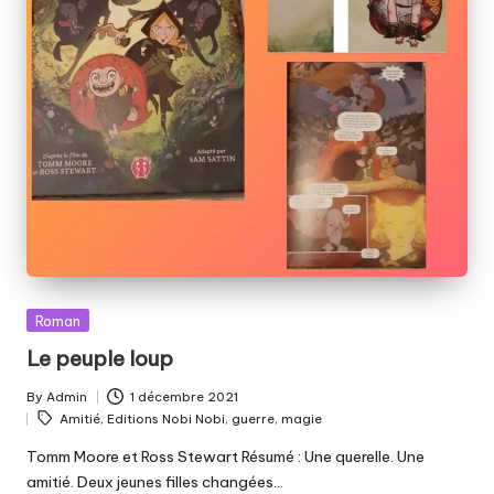
Posted
Roman
in
Le peuple loup
By
Admin
1 décembre 2021
Posted
Tags:
Amitié
,
Editions Nobi Nobi
,
guerre
,
magie
by
Tomm Moore et Ross Stewart Résumé : Une querelle. Une
amitié. Deux jeunes filles changées…