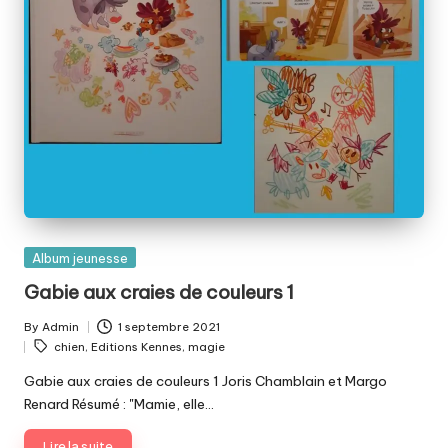
Posted
Album jeunesse
in
Gabie aux craies de couleurs 1
By
Admin
1 septembre 2021
Posted
Tags:
chien
,
Editions Kennes
,
magie
by
Gabie aux craies de couleurs 1 Joris Chamblain et Margo
Renard Résumé : "Mamie, elle…
Lire la suite