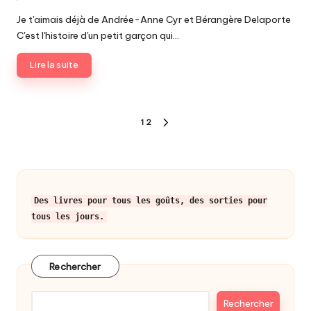
by
Je t'aimais déjà de Andrée-Anne Cyr et Bérangère Delaporte
C'est l'histoire d'un petit garçon qui…
Lire la suite
Pagination
1
2
NEXT
des
PAGE
publications
Des livres pour tous les goûts, des sorties pour
tous les jours.
Rechercher
Rechercher