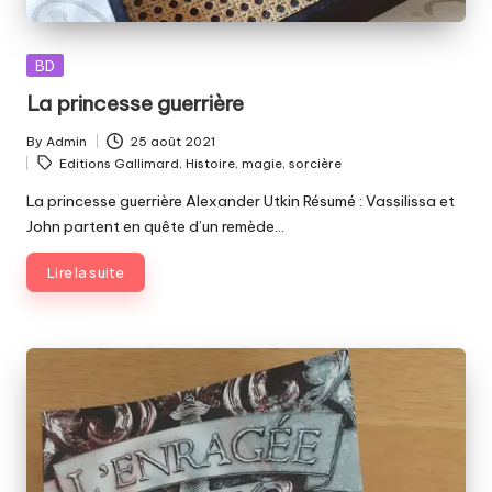
Posted
BD
in
La princesse guerrière
By
Admin
25 août 2021
Posted
Tags:
Editions Gallimard
,
Histoire
,
magie
,
sorcière
by
La princesse guerrière Alexander Utkin Résumé : Vassilissa et
John partent en quête d’un remède…
Lire la suite