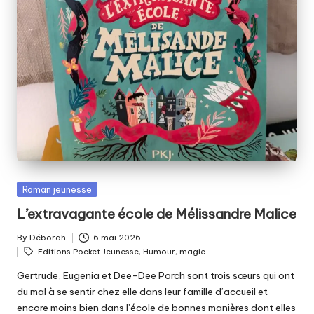
Posted
Roman jeunesse
in
L’extravagante école de Mélissandre Malice
By
Déborah
6 mai 2026
Posted
Tags:
Editions Pocket Jeunesse
,
Humour
,
magie
by
Gertrude, Eugenia et Dee-Dee Porch sont trois sœurs qui ont
du mal à se sentir chez elle dans leur famille d’accueil et
encore moins bien dans l’école de bonnes manières dont elles