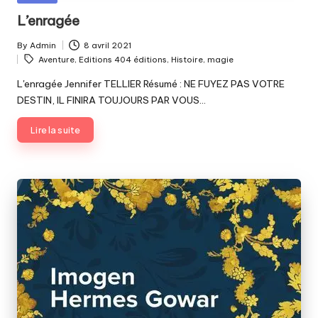
in
L’enragée
By
Admin
8 avril 2021
Posted
Tags:
Aventure
,
Editions 404 éditions
,
Histoire
,
magie
by
L'enragée Jennifer TELLIER Résumé : NE FUYEZ PAS VOTRE
DESTIN, IL FINIRA TOUJOURS PAR VOUS…
Lire la suite