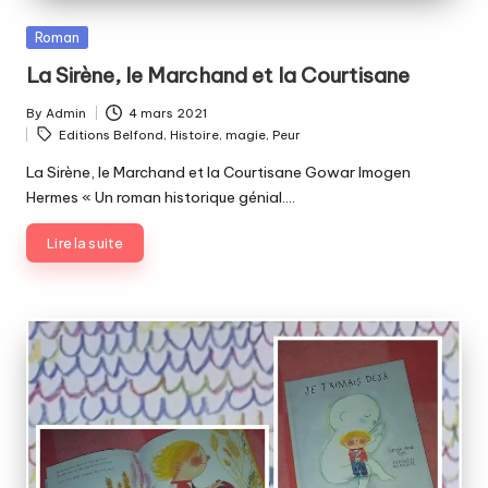
Posted
Roman
in
La Sirène, le Marchand et la Courtisane
By
Admin
4 mars 2021
Posted
Tags:
Editions Belfond
,
Histoire
,
magie
,
Peur
by
La Sirène, le Marchand et la Courtisane Gowar Imogen
Hermes « Un roman historique génial.…
Lire la suite