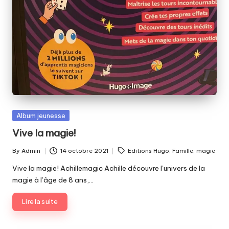
Posted
Album jeunesse
in
Vive la magie!
Tags:
By
Admin
14 octobre 2021
Editions Hugo
,
Famille
,
magie
Posted
by
Vive la magie! Achillemagic Achille découvre l’univers de la
magie à l’âge de 8 ans,…
Lire la suite