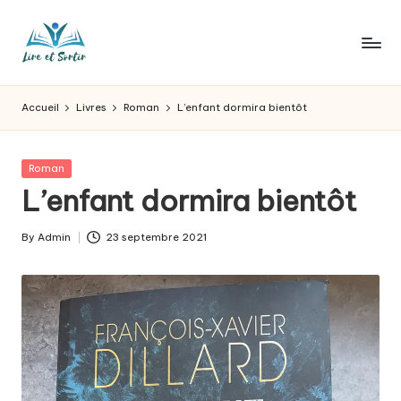
Skip
to
L
Des
content
livres
ir
Accueil
Livres
Roman
L’enfant dormira bientôt
pour
e
tous
les
e
Posted
Roman
goûts,
in
L’enfant dormira bientôt
t
des
sorties
s
By
Admin
23 septembre 2021
pour
Posted
o
tous
by
les
r
jours.
t
ir