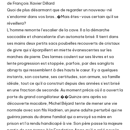
de François Xavier Dillard
Quoi de plus désarmant que de regarder un nouveau-né
s’endormir dans vos bras…�Mais êtes-vous certain qu’il se
réveillera?
L’homme remonte l’escalier de la cave. Il a la démarche
saccadée et chancelante d’un automate brisé. Il tient dans
ses mains deux petits sacs poubelles recouverts de cristaux
de givre qui s’éparpillent en miette évanescentes sur les
marches de pierre. Des larmes coulent sur ses lèvres et sa
lente progression est stoppée, parfois, par des sanglots
abrupts qui ressemblent à des hauts le cœur. Il y a quelques
instants, son costume, ses certitudes, son armure, sa famille
idéale, tout ce qu’il a construit depuis des années s’est brisé
en une fraction de seconde. Au moment précis où il a ouvert la
porte du grand congélateur.��Quinze ans après sa
découverte macabre, Michel Béjard tente de mener une vie
normale avec son fils Hadrien, un jeune adulte perturbé qui ne
guérira jamais du drame familial qui a envoyé sa mère en
prison et l’a rendu handicapé à vie. Son père passe la majeure
partie de son temps à la Fondation Ange qu’il a créé pour la