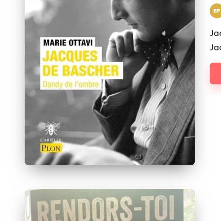
T
Pos
by
Ja
Ja