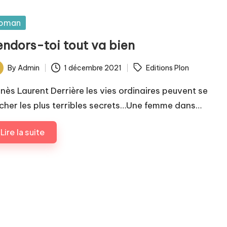
sted
oman
endors-toi tout va bien
ags:
By
Admin
1 décembre 2021
Editions Plon
ted
nès Laurent Derrière les vies ordinaires peuvent se
cher les plus terribles secrets…Une femme dans…
Lire la suite