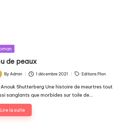
sted
oman
eu de peaux
ags:
By
Admin
1 décembre 2021
Editions Plon
ted
 Anouk Shutterberg Une histoire de meurtres tout
ssi sanglants que morbides sur toile de…
Lire la suite