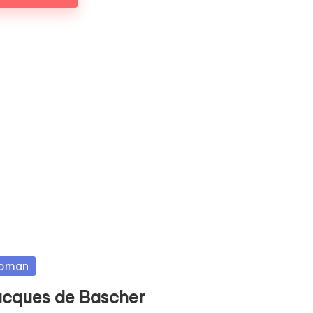
sted
oman
acques de Bascher