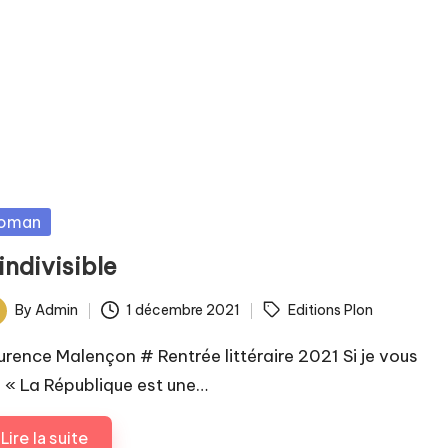
sted
oman
indivisible
ags:
By
Admin
1 décembre 2021
Editions Plon
ted
urence Malençon # Rentrée littéraire 2021 Si je vous
s « La République est une…
Lire la suite