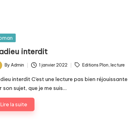
sted
oman
adieu interdit
ags:
By
Admin
1 janvier 2022
Editions Plon
,
lecture
ted
adieu interdit C’est une lecture pas bien réjouissante
r son sujet, que je me suis…
Lire la suite