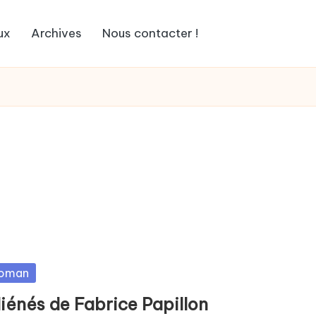
ux
Archives
Nous contacter !
sted
oman
liénés de Fabrice Papillon