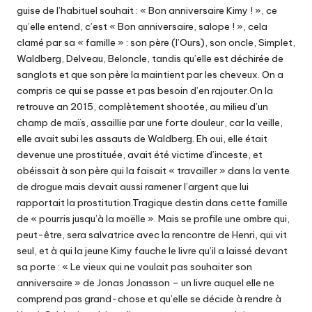
guise de l’habituel souhait : « Bon anniversaire Kimy ! », ce
qu’elle entend, c’est « Bon anniversaire, salope ! », cela
clamé par sa « famille » : son père (l’Ours), son oncle, Simplet,
Waldberg, Delveau, Beloncle, tandis qu’elle est déchirée de
sanglots et que son père la maintient par les cheveux. On a
compris ce qui se passe et pas besoin d’en rajouter.On la
retrouve an 2015, complètement shootée, au milieu d’un
champ de maïs, assaillie par une forte douleur, car la veille,
elle avait subi les assauts de Waldberg. Eh oui, elle était
devenue une prostituée, avait été victime d’inceste, et
obéissait à son père qui la faisait « travailler » dans la vente
de drogue mais devait aussi ramener l’argent que lui
rapportait la prostitution.Tragique destin dans cette famille
de « pourris jusqu’à la moëlle ». Mais se profile une ombre qui,
peut-être, sera salvatrice avec la rencontre de Henri, qui vit
seul, et à qui la jeune Kimy fauche le livre qu’il a laissé devant
sa porte : « Le vieux qui ne voulait pas souhaiter son
anniversaire » de Jonas Jonasson – un livre auquel elle ne
comprend pas grand-chose et qu’elle se décide à rendre à