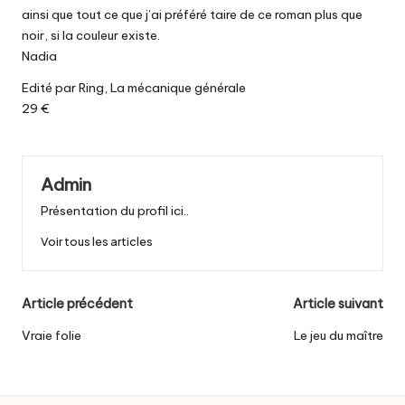
ainsi que tout ce que j’ai préféré taire de ce roman plus que
noir, si la couleur existe.
Nadia
Edité par Ring, La mécanique générale
29 €
Admin
Présentation du profil ici..
Voir tous les articles
Post
Article précédent
Article suivant
navigation
Vraie folie
Le jeu du maître