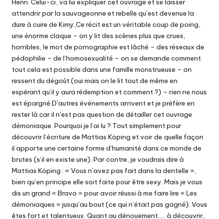
Henri. Celui-ci, va lui expliquer cet ouvrage et se laisser
attendrir par la sauvageonne et rebelle qu’est devenue la
dure à cuire de Kimy,Ce récit est un véritable coup de poing,
une énorme claque – on y lit des scènes plus que crues,
horribles, le mot de pornographie est lâché – des réseaux de
pédophilie – de l’homosexualité – on se demande comment
tout cela est possible dans une famille monstrueuse – on
ressent du dégoût (oui mais on le lit tout de même en
espérant qu’il y aura rédemption et comment ?) – rien ne nous
est épargné.D’autres événements arrivent et je préfère en
rester là car il n’est pas question de détailler cet ouvrage
démoniaque. Pourquoi je l’ai lu ? Tout simplement pour
découvrir l’écriture de Mattias Köping et voir de quelle façon
il apporte une certaine forme d’humanité dans ce monde de
brutes (s’il en existe une). Par contre, je voudrais dire à
Mattias Köping : « Vous n’avez pas fait dans la dentelle »,
bien qu’en principe elle soit faite pour être sexy. Mais je vous
dis un grand « Bravo » pour avoir réussi à me faire lire « Les
démoniaques » jusqu’au bout (ce qui n’était pas gagné). Vous
êtes fort et talentueux. Quant au dénouement….. à découvrir,