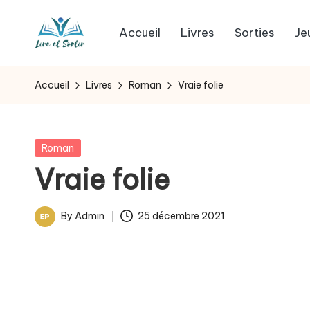
Accueil
Livres
Sorties
Je
Skip
L
to
Des
content
livres
i
Accueil
Livres
Roman
Vraie folie
pour
r
tous
les
e
Posted
Roman
goûts,
in
Vraie folie
e
des
sorties
t
By
Admin
25 décembre 2021
pour
Posted
s
tous
by
les
o
jours.
r