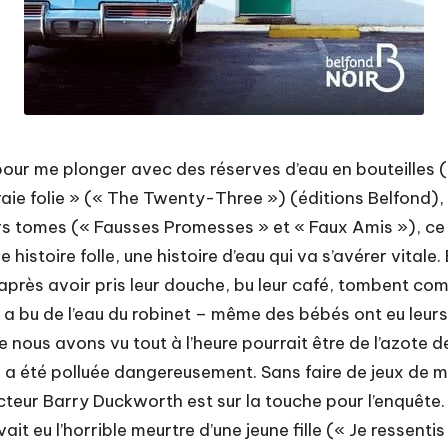
pour me plonger avec des réserves d’eau en bouteilles (
Vraie folie » (« The Twenty-Three ») (éditions Belfond),
miers tomes (« Fausses Promesses » et « Faux Amis »), ce 
stoire folle, une histoire d’eau qui va s’avérer vitale. E
 après avoir pris leur douche, bu leur café, tombent c
 a bu de l’eau du robinet – même des bébés ont eu leur
 nous avons vu tout à l’heure pourrait être de l’azote 
 a été polluée dangereusement. Sans faire de jeux de mots
teur Barry Duckworth est sur la touche pour l’enquête. 
it eu l’horrible meurtre d’une jeune fille (« Je ressentis