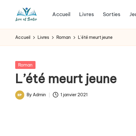
Accueil
Livres
Sorties
Je
Skip
L
to
Des
content
livres
i
Accueil
Livres
Roman
L’été meurt jeune
pour
r
tous
les
e
Posted
Roman
goûts,
in
L’été meurt jeune
e
des
sorties
t
By
Admin
1 janvier 2021
pour
Posted
s
tous
by
les
o
jours.
r