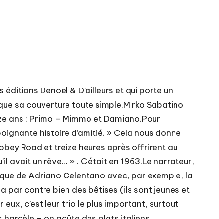
 éditions Denoël & D’ailleurs et qui porte un
si que sa couverture toute simple.Mirko Sabatino
douze ans : Primo – Mimmo et Damiano.Pour
poignante histoire d’amitié. » Cela nous donne
Abbey Road et treize heures après offrirent au
l avait un rêve… » . C’était en 1963.Le narrateur,
usique de Adriano Celentano avec, par exemple, la
a par contre bien des bêtises (ils sont jeunes et
 eux, c’est leur trio le plus important, surtout
 harcèle – on goûte des plats italiens