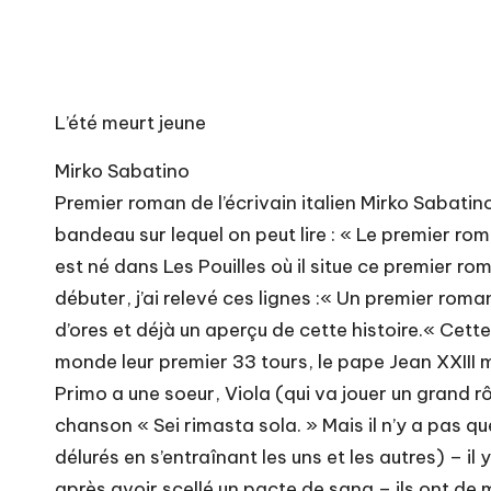
L’été meurt jeune
Mirko Sabatino
Premier roman de l’écrivain italien Mirko Sabatin
bandeau sur lequel on peut lire : « Le premier rom
est né dans Les Pouilles où il situe ce premier r
débuter, j’ai relevé ces lignes :« Un premier rom
d’ores et déjà un aperçu de cette histoire.« Cette
monde leur premier 33 tours, le pape Jean XXIII m
Primo a une soeur, Viola (qui va jouer un grand r
chanson « Sei rimasta sola. » Mais il n’y a pas q
délurés en s’entraînant les uns et les autres) – il
après avoir scellé un pacte de sang – ils ont de