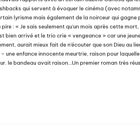
s flashbacks qui servent à évoquer le cinéma (avec no
tain lyrisme mais également de la noirceur qui gagne pe
 pire : « Je sais seulement qu’un mois après cette mort,
st bien arrivé et le trio crie « vengeance » car une jeun
ent, aurait mieux fait de n’écouter que son Dieu au lie
e – une enfance innocente meurtrie, raison pour laquelle
ur. le bandeau avait raison…Un premier roman très réuss