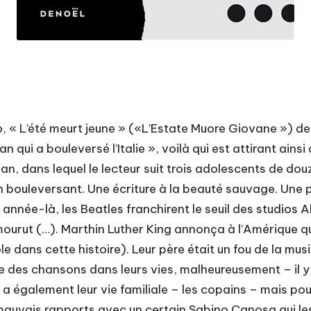
o, « L’été meurt jeune » («L’Estate Muore Giovane ») des
an qui a bouleversé l’Italie », voilà qui est attirant ain
oman, dans lequel le lecteur suit trois adolescents de 
an bouleversant. Une écriture à la beauté sauvage. Une 
 année-là, les Beatles franchirent le seuil des studios 
ourut (…). Marthin Luther King annonça à l’Amérique qu’i
ôle dans cette histoire). Leur père était un fou de la m
ue des chansons dans leurs vies, malheureusement – il y 
 y a également leur vie familiale – les copains – mais pour
 mauvais rapports avec un certain Sabino Canosa qui les