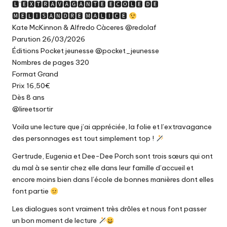
🅻’🅴🆇🆃🆁🅰🆅🅰🅶🅰🅽🆃🅴 🅴́🅲🅾🅻🅴 🅳🅴
🅼🅴́🅻🅸🆂🅰🅽🅳🆁🅴 🅼🅰🅻🅸🅲🅴
Kate McKinnon & Alfredo Càceres @redolaf
Parution 26/03/2026
Éditions Pocket jeunesse @pocket_jeunesse
Nombres de pages 320
Format Grand
Prix 16,50€
Dès 8 ans
@lireetsortir
Voila une lecture que j’ai appréciée, la folie et l’extravagance
des personnages est tout simplement top !
Gertrude, Eugenia et Dee-Dee Porch sont trois sœurs qui ont
du mal à se sentir chez elle dans leur famille d’accueil et
encore moins bien dans l’école de bonnes manières dont elles
font partie
Les dialogues sont vraiment très drôles et nous font passer
un bon moment de lecture