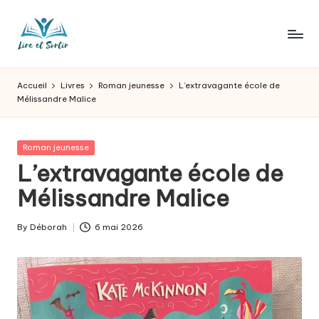
Skip
to
L
Des
content
livres
ir
Accueil
Livres
Roman jeunesse
L’extravagante école de
pour
Mélissandre Malice
e
tous
les
e
goûts,
Posted
Roman jeunesse
t
des
in
L’extravagante école de
sorties
s
Mélissandre Malice
pour
o
tous
les
r
By
Déborah
6 mai 2026
Posted
jours.
by
t
ir