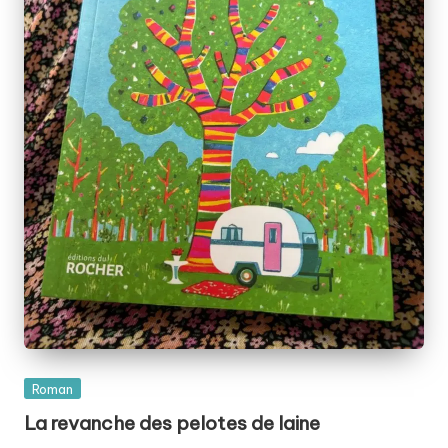
Posted
Roman
in
La revanche des pelotes de laine