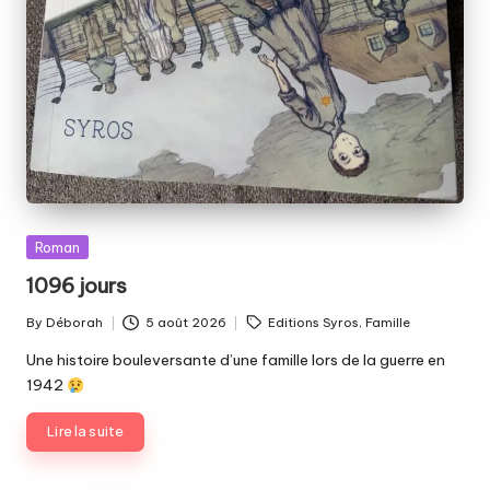
Posted
Roman
in
1096 jours
Tags:
By
Déborah
5 août 2026
Editions Syros
,
Famille
Posted
by
Une histoire bouleversante d’une famille lors de la guerre en
1942
Lire la suite