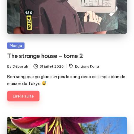
Posted
Manga
in
The strange house – tome 2
Tags:
By
Déborah
31 juillet 2026
Editions Kana
Posted
by
Bon sang que ça glace un peu le sang avec ce simple plan de
maison de Tokyo
Lire la suite