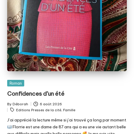
Posted
Roman
in
Confidences d’un été
By
Déborah
6 août 2026
Posted
Tags:
Editions Presses de la cité
,
Famille
by
J’ai apprécié la lecture même si j’ai trouvé ça long par moment
Florrie est une dame de 87 ans qui a eu une vie autant belle
que difficile mais quelle belle personne
Je me suis vite