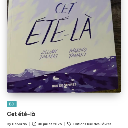
Posted
BD
in
Cet été-là
Tags:
By
Déborah
30 juillet 2026
Editions Rue des Sèvres
Posted