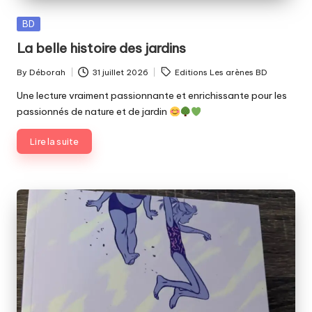
Posted
BD
in
La belle histoire des jardins
Tags:
By
Déborah
31 juillet 2026
Editions Les arènes BD
Posted
by
Une lecture vraiment passionnante et enrichissante pour les
passionnés de nature et de jardin
Lire la suite