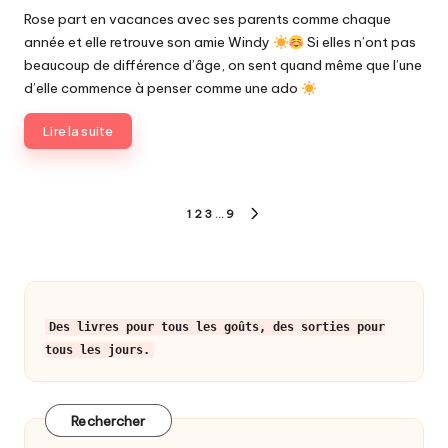
by
Rose part en vacances avec ses parents comme chaque
année et elle retrouve son amie Windy
Si elles n’ont pas
beaucoup de différence d’âge, on sent quand même que l’une
d’elle commence à penser comme une ado
Lire la suite
Pagination
1
2
3
…
9
NEXT
des
PAGE
publications
Des livres pour tous les goûts, des sorties pour
tous les jours.
Rechercher