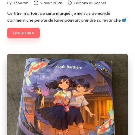
Tags:
By
Déborah
2 août 2026
Editions du Rocher
Posted
by
Ce titre m’a tout de suite marqué, je me suis demandé
comment une pelote de laine pouvait prendre sa revanche
Lire la suite