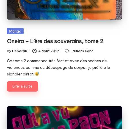
Posted
Manga
in
Oneira – L’ère des souverains, tome 2
Tags:
By
Déborah
4 août 2026
Editions Kana
Posted
by
Ce tome 2 commence très fort et avec des scènes de
violences comme du découpage de corps .. je préfère le
signaler direct
Lire la suite