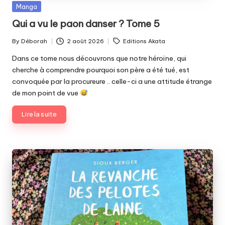
Posted
Manga
in
Qui a vu le paon danser ? Tome 5
Tags:
By
Déborah
2 août 2026
Editions Akata
Posted
by
Dans ce tome nous découvrons que notre héroïne, qui
cherche à comprendre pourquoi son père a été tué, est
convoquée par la procureure .. celle-ci a une attitude étrange
de mon point de vue
Lire la suite