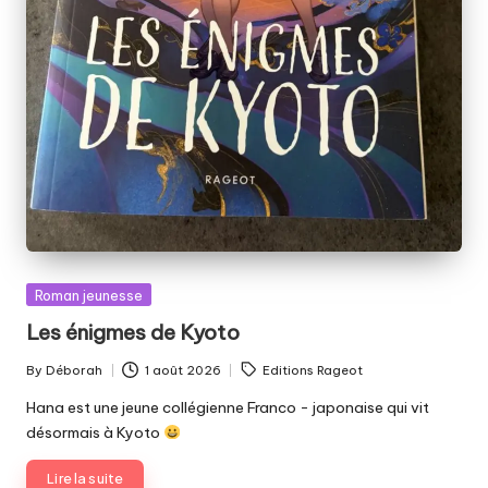
Posted
Roman jeunesse
in
Les énigmes de Kyoto
Tags:
By
Déborah
1 août 2026
Editions Rageot
Posted
by
Hana est une jeune collégienne Franco - japonaise qui vit
désormais à Kyoto
Lire la suite