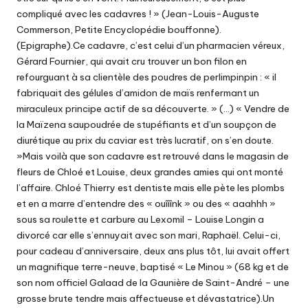
compliqué avec les cadavres ! » (Jean-Louis-Auguste
Commerson, Petite Encyclopédie bouffonne).
(Epigraphe).Ce cadavre, c’est celui d’un pharmacien véreux,
Gérard Fournier, qui avait cru trouver un bon filon en
refourguant à sa clientèle des poudres de perlimpinpin : « il
fabriquait des gélules d’amidon de maïs renfermant un
miraculeux principe actif de sa découverte. » (…) « Vendre de
la Maïzena saupoudrée de stupéfiants et d’un soupçon de
diurétique au prix du caviar est très lucratif, on s’en doute.
»Mais voilà que son cadavre est retrouvé dans le magasin de
fleurs de Chloé et Louise, deux grandes amies qui ont monté
l’affaire. Chloé Thierry est dentiste mais elle pète les plombs
et en a marre d’entendre des « ouîîînk » ou des « aaahhh »
sous sa roulette et carbure au Lexomil – Louise Longin a
divorcé car elle s’ennuyait avec son mari, Raphaël. Celui-ci,
pour cadeau d’anniversaire, deux ans plus tôt, lui avait offert
un magnifique terre-neuve, baptisé « Le Minou » (68 kg et de
son nom officiel Galaad de la Gaunière de Saint-André – une
grosse brute tendre mais affectueuse et dévastatrice).Un