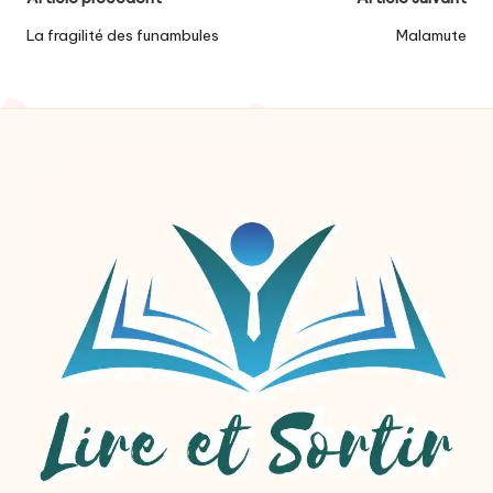
Post
navigation
La fragilité des funambules
Malamute