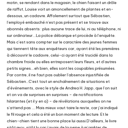
matin, se rendant dans le magasin, le chien faisant un drôle
de raffut, Louise voit un amoncellement de plantes et en-
dessous, un cadavre. Affolement surtout que Sébastien,
l’employé embauché n’est pas présent et se trouve aux
abonnés absents : plus aucune trace de lui, ni au téléphone, ni
sur ordinateur….La police débarque et procède à l’enquête.
Mais c’est sans compter sur le caractère des jeunes femmes
qui tiennent tête aux enquêteurs car, ayant été les premières
à découvrir le cadavre, celui-ci ayant été trucidé dans la
chambre froide ou elles entreposent leurs fleurs, et d’autres
petits signes….eh bien, elles sont les coupables présumées.
Par contre, il ne faut pas oublier l’absence injustifiée de
Sébastien…C’est tout un enchaînement de situations et
d’événements, avec le style de Andrea H. Japp, que l’on suit
et on va de surprises en surprises – de notifications
hilarantes (et il y en a) – de révélations auxquelles on ne
s’attend pas …. Mais mieux vaut taire le reste, car j’ai indiqué
le fil rouge et cela a été un bon moment de lecture. Et le
chien-chien tient une bonne place lui aussi.D’ailleurs, le livre
sitôt reçu, sitôt lu car j’avais de la peine à m’arrêter de