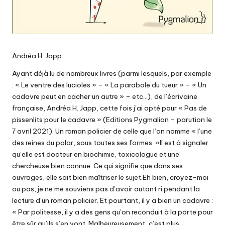
Andréa H. Japp
Ayant déjà lu de nombreux livres (parmi lesquels, par exemple
: « Le ventre des lucioles » – « La parabole du tueur » – « Un
cadavre peut en cacher un autre » – etc…), de l’écrivaine
française, Andréa H. Japp, cette fois j’ai opté pour « Pas de
pissenlits pour le cadavre » (Editions Pygmalion – parution le
7 avril 2021). Un roman policier de celle que l’on nomme « l’une
des reines du polar, sous toutes ses formes. »Il est à signaler
qu’elle est docteur en biochimie, toxicologue et une
chercheuse bien connue. Ce qui signifie que dans ses
ouvrages, elle sait bien maîtriser le sujet.Eh bien, croyez-moi
ou pas, je ne me souviens pas d’avoir autant ri pendant la
lecture d’un roman policier. Et pourtant, il y a bien un cadavre :
« Par politesse, il y a des gens qu’on reconduit à la porte pour
être sûr qu’ils s’en vont. Malheureusement, c’est plus