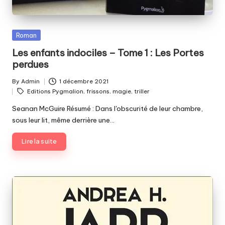
Posted
Roman
in
Les enfants indociles – Tome 1 : Les Portes
perdues
By
Admin
1 décembre 2021
Posted
Tags:
Editions Pygmalion
,
frissons
,
magie
,
triller
by
Seanan McGuire Résumé : Dans l'obscurité de leur chambre,
sous leur lit, même derrière une…
Lire la suite