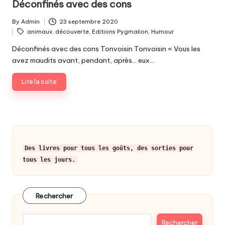
Déconfinés avec des cons
By
Admin
23 septembre 2020
Posted
Tags:
animaux
,
découverte
,
Editions Pygmalion
,
Humour
by
Déconfinés avec des cons Tonvoisin Tonvoisin « Vous les
avez maudits avant, pendant, après… eux…
Lire la suite
Des livres pour tous les goûts, des sorties pour
tous les jours.
Rechercher
Rechercher