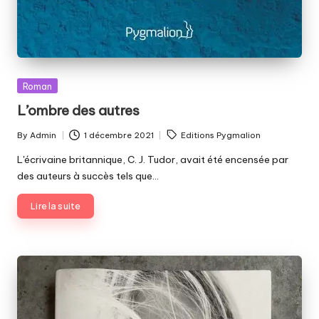
Posted
Roman
in
L’ombre des autres
Tags:
By
Admin
1 décembre 2021
Editions Pygmalion
Posted
by
L'écrivaine britannique, C. J. Tudor, avait été encensée par
des auteurs à succès tels que…
Lire la suite