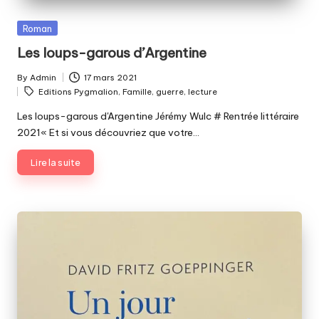
Posted
Roman
in
Les loups-garous d’Argentine
By
Admin
17 mars 2021
Posted
Tags:
Editions Pygmalion
,
Famille
,
guerre
,
lecture
by
Les loups-garous d'Argentine Jérémy Wulc # Rentrée littéraire
2021« Et si vous découvriez que votre…
Lire la suite