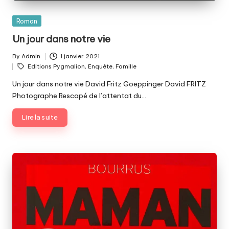
Posted
Roman
in
Un jour dans notre vie
By
Admin
1 janvier 2021
Posted
Tags:
Editions Pygmalion
,
Enquête
,
Famille
by
Un jour dans notre vie David Fritz Goeppinger David FRITZ
Photographe Rescapé de l’attentat du…
Lire la suite