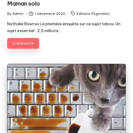
Maman solo
Tags:
By
Admin
1 décembre 2020
Editions Pygmalion
Posted
by
Nathalie Bourrus La première enquête sur ce sujet tabou. Un
sujet essentiel : 2,5 millions…
Lire la suite