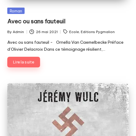
Posted
Roman
in
Avec ou sans fauteuil
Tags:
By
Admin
26 mai 2021
Ecole
,
Editions Pygmalion
Posted
by
Avec ou sans fauteuil - Ornella Van Caemelbecke Préface
d’Olivier Delacroix Dans ce témoignage résilient,…
Lire la suite