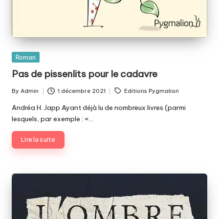
Posted
Roman
in
Pas de pissenlits pour le cadavre
Tags:
By
Admin
1 décembre 2021
Editions Pygmalion
Posted
by
Andréa H. Japp Ayant déjà lu de nombreux livres (parmi
lesquels, par exemple : «…
Lire la suite