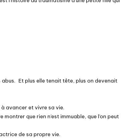
st l’histoire du traumatisme d’une petite fille qui
s abus. Et plus elle tenait tête, plus on devenait
 à avancer et vivre sa vie.
re montrer que rien n’est immuable, que l’on peut
actrice de sa propre vie.