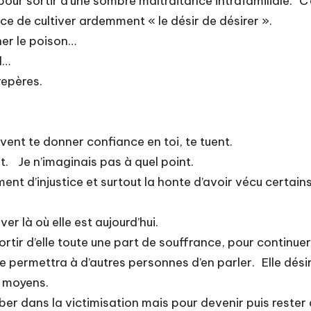
 pour sortir d’une sombre maltraitance intrafamiliale. C’e
rce de cultiver ardemment « le désir de désirer ».
ner le poison…
l…
repères.
ivent te donner confiance en toi, te tuent.
nt. Je n’imaginais pas à quel point.
ment d’injustice et surtout la honte d’avoir vécu certain
ver là où elle est aujourd’hui.
sortir d’elle toute une part de souffrance, pour continuer
le permettra à d’autres personnes d’en parler. Elle dési
s moyens.
er dans la victimisation mais pour devenir puis rester 