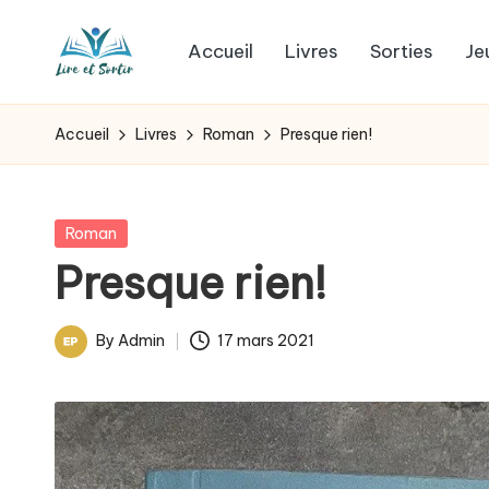
Accueil
Livres
Sorties
Je
Skip
L
to
Des
content
livres
i
Accueil
Livres
Roman
Presque rien!
pour
r
tous
les
e
Posted
Roman
goûts,
in
Presque rien!
e
des
sorties
t
By
Admin
17 mars 2021
pour
Posted
s
tous
by
les
o
jours.
r