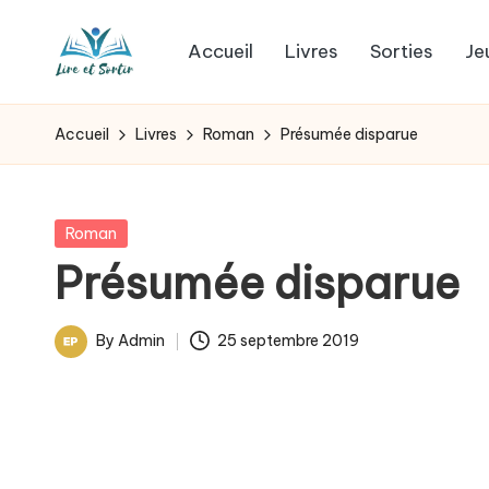
Accueil
Livres
Sorties
Je
Skip
L
to
Des
content
livres
i
Accueil
Livres
Roman
Présumée disparue
pour
r
tous
les
e
Posted
Roman
goûts,
in
Présumée disparue
e
des
sorties
t
By
Admin
25 septembre 2019
pour
Posted
s
tous
by
les
o
jours.
r