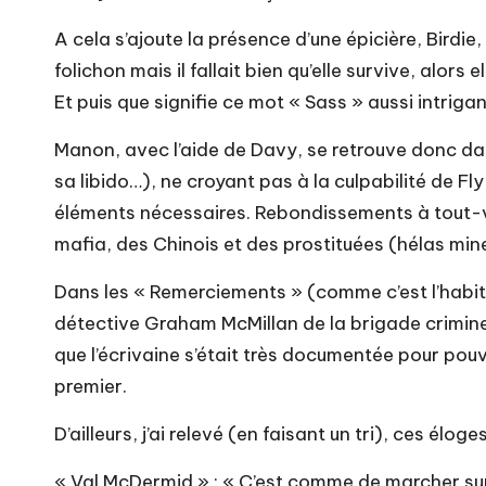
A cela s’ajoute la présence d’une épicière, Birdi
folichon mais il fallait bien qu’elle survive, alo
Et puis que signifie ce mot « Sass » aussi intriga
Manon, avec l’aide de Davy, se retrouve donc dan
sa libido…), ne croyant pas à la culpabilité de F
éléments nécessaires. Rebondissements à tout-va
mafia, des Chinois et des prostituées (hélas mineu
Dans les « Remerciements » (comme c’est l’habitud
détective Graham McMillan de la brigade criminel
que l’écrivaine s’était très documentée pour pouv
premier.
D’ailleurs, j’ai relevé (en faisant un tri), ces éloges
« Val McDermid » : « C’est comme de marcher sur 