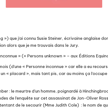
») que j’ai connu Susie Steiner, écrivaine anglaise do
tion alors que je me trouvais dans le Jury.
e inconnue » (« Persons unknown » – aux Éditions Equin
s (d’une « Personne inconnue » car elle a eu recours à
un « placard », mais tant pis, car au moins ça l’occupe
e tomber : le meurtre d’un homme, poignardé à Hinchingb
es de l’enquête sur cet assassinat de Jon-Oliver Ross 
entant de le secourir (Mme Judith Cole) : le nom de qui