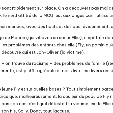
e) sont rapidement sur place. On a découvert pas mal d
ley, le nerd attitré de la MCU, est aux anges car il util
si bien menées, avec des hauts et des bas, évidemment
ge de Manon (qui vit avec sa soeur Ellie), empêtrée dans
 les problèmes des enfants chez elle (Fly, un gamin qu’e
couvre qui est Jon-Oliver (la victime).
rre – on trouve du racisme – des problèmes de famille (r
ente, est plutôt agréable et nous livre les divers ress
 jeune Fly et sur quelles bases ? Tout simplement parce q
parce que, malheureusement, la couleur de peau de Fly n’
pas son cas, c’est qu’il détestait la victime, ex de Ellie a
n fils, Solly. Donc, tout l’accuse.