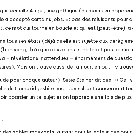
e, qui recueille Angel, une gothique (du moins en appare
rs elle a accepté certains jobs. Et pas des reluisants po
nt, ce mot qui tourne en boucle et qui est (peut-être) la
s tous ses états (déjà qu’elle est sujette aux dérèglem
ly (bon sang, il n’a que douze ans et ne ferait pas de m
 – révélations inattendues – énormément de questions à
res). Mais on trouve aussi de l’amour, eh oui, il y trouv
e pour chaque auteur), Susie Steiner dit que : « Ce livre
le du Cambridgeshire, mon consultant concernant tous le
oir aborder un tel sujet et on l’apprécie une fois de p
 :
des sables mouvants, autant pour le lecteur que pour l