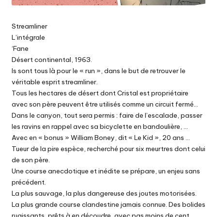
Streamliner
L’intégrale
‘Fane
Désert continental, 1963.
ls sont tous là pour le « run », dans le but de retrouver le
véritable esprit streamliner.
Tous les hectares de désert dont Cristal est propriétaire
avec son père peuvent être utilisés comme un circuit fermé…
Dans le canyon, tout sera permis : faire de l’escalade, passer
les ravins en rappel avec sa bicyclette en bandoulière, …
Avec en « bonus » William Boney, dit « Le Kid », 20 ans …
Tueur de la pire espèce, recherché pour six meurtres dont celui
de son père.
Une course anecdotique et inédite se prépare, un enjeu sans
précédent.
La plus sauvage, la plus dangereuse des joutes motorisées.
La plus grande course clandestine jamais connue. Des bolides
rugissants, prêts à en découdre, avec pas moins de cent