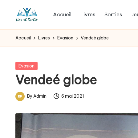
Accueil
Livres
Sorties
Je
Skip
L
to
Des
content
livres
i
Accueil
Livres
Evasion
Vendeé globe
pour
r
tous
les
e
Posted
Evasion
goûts,
in
Vendeé globe
e
des
sorties
t
By
Admin
6 mai 2021
pour
Posted
s
tous
by
les
o
jours.
r