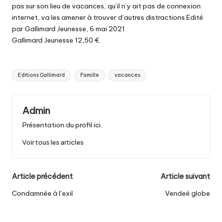
pas sur son lieu de vacances, qu’il n’y ait pas de connexion
internet, va les amener à trouver d’autres distractions.Edité
par Gallimard Jeunesse, 6 mai 2021
Gallimard Jeunesse 12,50 €
Tags:
Editions Gallimard
Famille
vacances
Admin
Présentation du profil ici..
Voir tous les articles
Post
Article précédent
Article suivant
navigation
Condamnée à l’exil
Vendeé globe