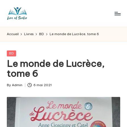
Skip
to
L
Des
content
livres
ir
Accueil
Livres
BD
Le monde de Lucrèce, tome 6
pour
e
tous
les
e
Posted
BD
goûts,
in
Le monde de Lucrèce,
t
des
sorties
tome 6
s
pour
o
tous
By
Admin
6 mai 2021
Posted
les
r
by
jours.
t
ir