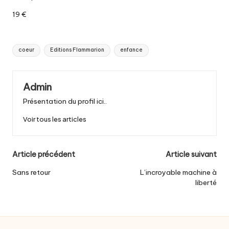
19 €
Tags:
coeur
Editions Flammarion
enfance
Admin
Présentation du profil ici..
Voir tous les articles
Post
Article précédent
Article suivant
navigation
Sans retour
L’incroyable machine à
liberté