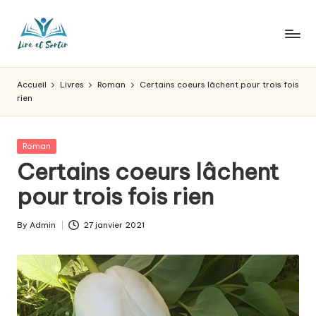
Skip
to
L
Des
content
livres
ir
Accueil
Livres
Roman
Certains coeurs lâchent pour trois fois
pour
rien
e
tous
les
e
goûts,
Posted
Roman
t
des
in
Certains coeurs lâchent
sorties
s
pour trois fois rien
pour
o
tous
les
r
By
Admin
27 janvier 2021
Posted
jours.
by
t
ir