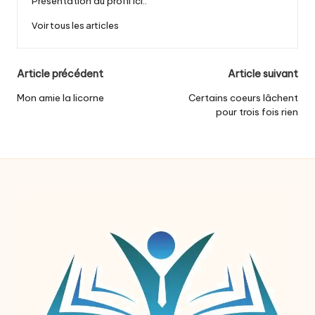
Présentation du profil ici..
Voir tous les articles
Post
Article précédent
Article suivant
navigation
Mon amie la licorne
Certains coeurs lâchent
pour trois fois rien