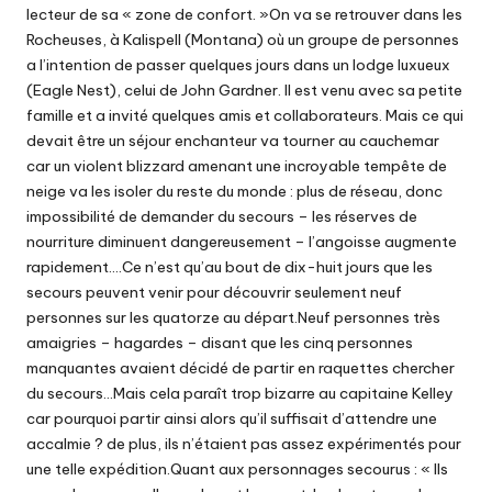
lecteur de sa « zone de confort. »On va se retrouver dans les
Rocheuses, à Kalispell (Montana) où un groupe de personnes
a l’intention de passer quelques jours dans un lodge luxueux
(Eagle Nest), celui de John Gardner. Il est venu avec sa petite
famille et a invité quelques amis et collaborateurs. Mais ce qui
devait être un séjour enchanteur va tourner au cauchemar
car un violent blizzard amenant une incroyable tempête de
neige va les isoler du reste du monde : plus de réseau, donc
impossibilité de demander du secours – les réserves de
nourriture diminuent dangereusement – l’angoisse augmente
rapidement….Ce n’est qu’au bout de dix-huit jours que les
secours peuvent venir pour découvrir seulement neuf
personnes sur les quatorze au départ.Neuf personnes très
amaigries – hagardes – disant que les cinq personnes
manquantes avaient décidé de partir en raquettes chercher
du secours…Mais cela paraît trop bizarre au capitaine Kelley
car pourquoi partir ainsi alors qu’il suffisait d’attendre une
accalmie ? de plus, ils n’étaient pas assez expérimentés pour
une telle expédition.Quant aux personnages secourus : « Ils