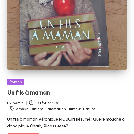
Posted
Roman
in
Un fils à maman
By
Admin
10 février 2021
Posted
Tags:
amour
,
Editions Flammarion
,
Humour
,
Nature
by
Un fils à maman Véronique MOUGIN Résumé : Quelle mouche a
donc piqué Charly Picassiette?…