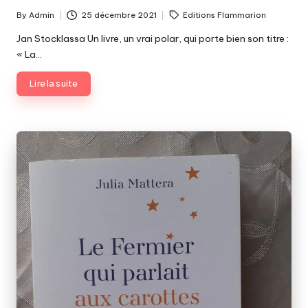
Tags:
By
Admin
25 décembre 2021
Editions Flammarion
Posted
by
Jan Stocklassa Un livre, un vrai polar, qui porte bien son titre :
« La…
Lire la suite