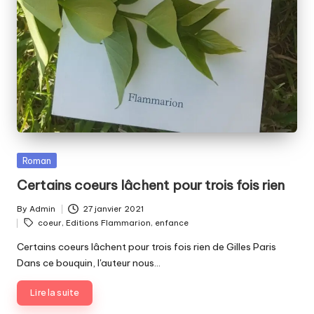
Posted
Roman
in
Certains coeurs lâchent pour trois fois rien
By
Admin
27 janvier 2021
Posted
Tags:
coeur
,
Editions Flammarion
,
enfance
by
Certains coeurs lâchent pour trois fois rien de Gilles Paris
Dans ce bouquin, l'auteur nous…
Lire la suite