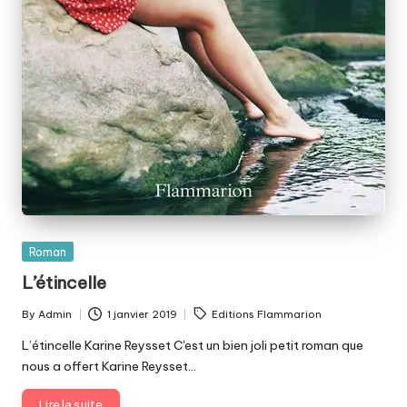
Posted
Roman
in
L’étincelle
Tags:
By
Admin
1 janvier 2019
Editions Flammarion
Posted
by
L’étincelle Karine Reysset C'est un bien joli petit roman que
nous a offert Karine Reysset…
Lire la suite