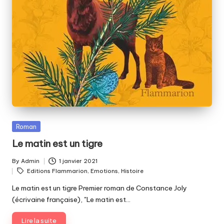
Posted
Roman
in
Le matin est un tigre
By
Admin
1 janvier 2021
Posted
Tags:
Editions Flammarion
,
Emotions
,
Histoire
by
Le matin est un tigre Premier roman de Constance Joly
(écrivaine française), "Le matin est…
Lire la suite