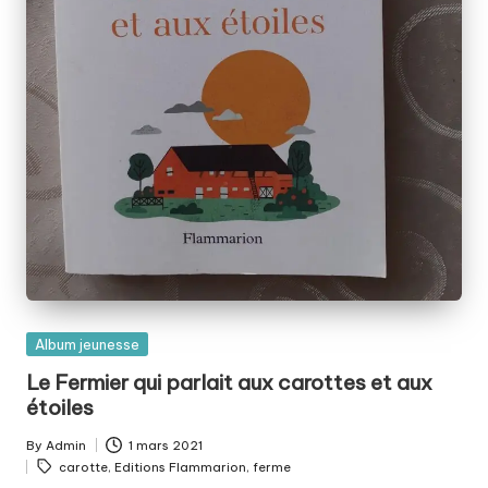
Posted
Album jeunesse
in
Le Fermier qui parlait aux carottes et aux
étoiles
By
Admin
1 mars 2021
Posted
Tags:
carotte
,
Editions Flammarion
,
ferme
by