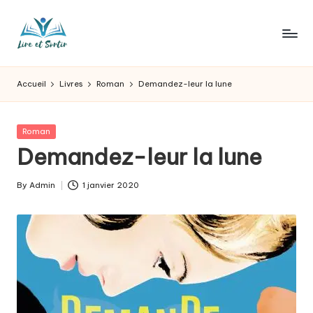
Skip
to
L
Des
content
livres
ir
Accueil
Livres
Roman
Demandez-leur la lune
pour
e
tous
les
e
Posted
Roman
goûts,
in
Demandez-leur la lune
t
des
sorties
s
By
Admin
1 janvier 2020
pour
Posted
o
tous
by
les
r
jours.
t
ir