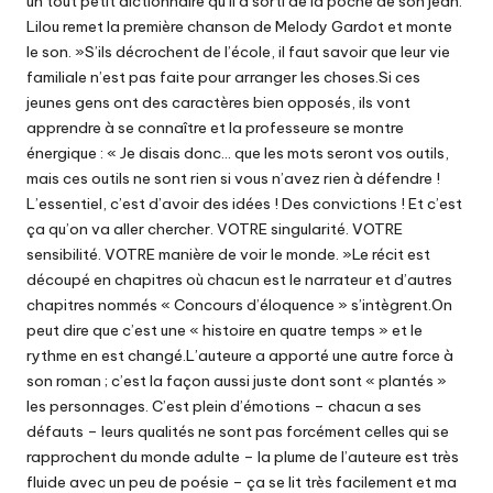
un tout petit dictionnaire qu’il a sorti de la poche de son jean.
Lilou remet la première chanson de Melody Gardot et monte
le son. »S’ils décrochent de l’école, il faut savoir que leur vie
familiale n’est pas faite pour arranger les choses.Si ces
jeunes gens ont des caractères bien opposés, ils vont
apprendre à se connaître et la professeure se montre
énergique : « Je disais donc… que les mots seront vos outils,
mais ces outils ne sont rien si vous n’avez rien à défendre !
L’essentiel, c’est d’avoir des idées ! Des convictions ! Et c’est
ça qu’on va aller chercher. VOTRE singularité. VOTRE
sensibilité. VOTRE manière de voir le monde. »Le récit est
découpé en chapitres où chacun est le narrateur et d’autres
chapitres nommés « Concours d’éloquence » s’intègrent.On
peut dire que c’est une « histoire en quatre temps » et le
rythme en est changé.L’auteure a apporté une autre force à
son roman ; c’est la façon aussi juste dont sont « plantés »
les personnages. C’est plein d’émotions – chacun a ses
défauts – leurs qualités ne sont pas forcément celles qui se
rapprochent du monde adulte – la plume de l’auteure est très
fluide avec un peu de poésie – ça se lit très facilement et ma