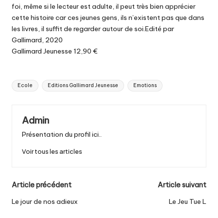
foi, même si le lecteur est adulte, il peut très bien apprécier
cette histoire car ces jeunes gens, ils n’existent pas que dans
les livres, il suffit de regarder autour de soi.Edité par
Gallimard, 2020
Gallimard Jeunesse 12,90 €
Tags:
Ecole
Editions Gallimard Jeunesse
Emotions
Admin
Présentation du profil ici..
Voir tous les articles
Post
Article précédent
Article suivant
navigation
Le jour de nos adieux
Le Jeu Tue L