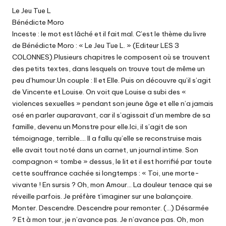
Le Jeu Tue L
Bénédicte Moro
Inceste : le mot est lâché et il fait mal. C’est le thème du livre
de Bénédicte Moro : « Le Jeu Tue L. » (Editeur LES 3
COLONNES).Plusieurs chapitres le composent où se trouvent
des petits textes, dans lesquels on trouve tout de même un
peu d’humour.Un couple : Il et Elle. Puis on découvre qu’il s’agit
de Vincente et Louise. On voit que Louise a subi des «
violences sexuelles » pendant son jeune âge et elle n’a jamais
osé en parler auparavant, car il s’agissait d’un membre de sa
famille, devenu un Monstre pour elle.Ici, il s’agit de son
témoignage, terrible…. Il a fallu qu’elle se reconstruise mais
elle avait tout noté dans un carnet, un journal intime. Son
compagnon « tombe » dessus, le lit et il est horrifié par toute
cette souffrance cachée si longtemps : « Toi, une morte-
vivante ! En sursis ? Oh, mon Amour… La douleur tenace qui se
réveille parfois. Je préfère t’imaginer sur une balançoire.
Monter. Descendre. Descendre pour remonter. (…) Désarmée
? Et à mon tour, je n’avance pas. Je n’avance pas. Oh, mon