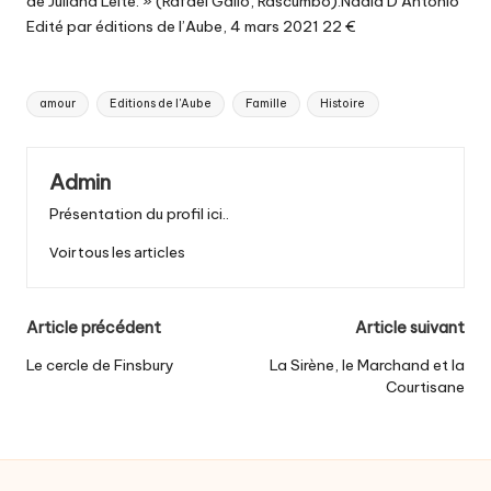
de Juliana Leite. » (Rafael Gallo, Rascumbo).Nadia D’Antonio
Edité par éditions de l’Aube, 4 mars 2021 22 €
Tags:
amour
Editions de l'Aube
Famille
Histoire
Admin
Présentation du profil ici..
Voir tous les articles
Post
Article précédent
Article suivant
navigation
Le cercle de Finsbury
La Sirène, le Marchand et la
Courtisane