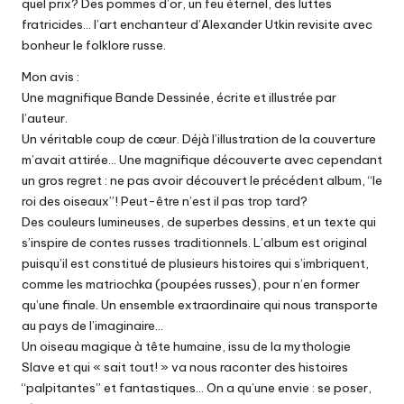
quel prix? Des pommes d’or, un feu éternel, des luttes
fratricides… l’art enchanteur d’Alexander Utkin revisite avec
bonheur le folklore russe.
Mon avis :
Une magnifique Bande Dessinée, écrite et illustrée par
l’auteur.
Un véritable coup de cœur. Déjà l’illustration de la couverture
m’avait attirée… Une magnifique découverte avec cependant
un gros regret : ne pas avoir découvert le précédent album, “le
roi des oiseaux”! Peut-être n’est il pas trop tard?
Des couleurs lumineuses, de superbes dessins, et un texte qui
s’inspire de contes russes traditionnels. L’album est original
puisqu’il est constitué de plusieurs histoires qui s’imbriquent,
comme les matriochka (poupées russes), pour n’en former
qu’une finale. Un ensemble extraordinaire qui nous transporte
au pays de l’imaginaire…
Un oiseau magique à tête humaine, issu de la mythologie
Slave et qui « sait tout! » va nous raconter des histoires
“palpitantes” et fantastiques… On a qu’une envie : se poser,