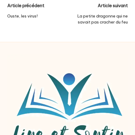
Post
Article précédent
Article suivant
navigation
Ouste, les virus!
La petite dragonne qui ne
savait pas cracher du feu