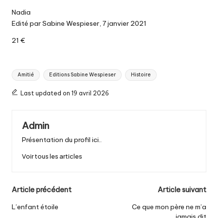
Nadia
Edité par Sabine Wespieser, 7 janvier 2021
21 €
Tags:
Amitié
Editions Sabine Wespieser
Histoire
Last updated on 19 avril 2026
Admin
Présentation du profil ici..
Voir tous les articles
Post
Article précédent
Article suivant
navigation
L’enfant étoile
Ce que mon père ne m’a
jamais dit