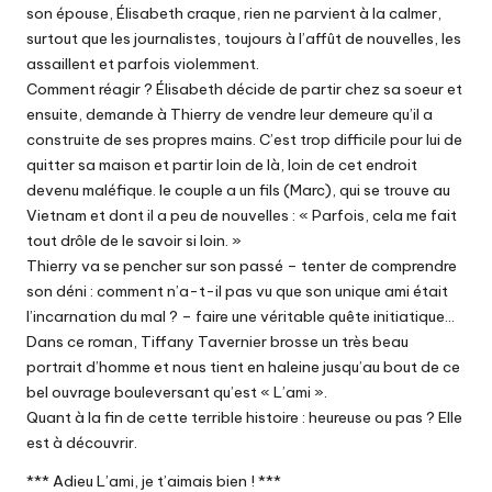
son épouse, Élisabeth craque, rien ne parvient à la calmer,
surtout que les journalistes, toujours à l’affût de nouvelles, les
assaillent et parfois violemment.
Comment réagir ? Élisabeth décide de partir chez sa soeur et
ensuite, demande à Thierry de vendre leur demeure qu’il a
construite de ses propres mains. C’est trop difficile pour lui de
quitter sa maison et partir loin de là, loin de cet endroit
devenu maléfique. le couple a un fils (Marc), qui se trouve au
Vietnam et dont il a peu de nouvelles : « Parfois, cela me fait
tout drôle de le savoir si loin. »
Thierry va se pencher sur son passé – tenter de comprendre
son déni : comment n’a-t-il pas vu que son unique ami était
l’incarnation du mal ? – faire une véritable quête initiatique…
Dans ce roman, Tiffany Tavernier brosse un très beau
portrait d’homme et nous tient en haleine jusqu’au bout de ce
bel ouvrage bouleversant qu’est « L’ami ».
Quant à la fin de cette terrible histoire : heureuse ou pas ? Elle
est à découvrir.
*** Adieu L’ami, je t’aimais bien ! ***