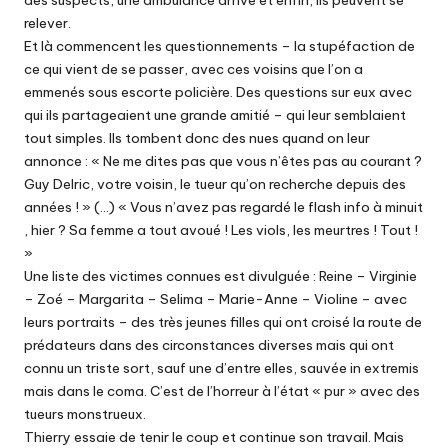
des suspects, une ambulance arrive et enfin, ils peuvent se
relever.
Et là commencent les questionnements – la stupéfaction de
ce qui vient de se passer, avec ces voisins que l’on a
emmenés sous escorte policière. Des questions sur eux avec
qui ils partageaient une grande amitié – qui leur semblaient
tout simples. Ils tombent donc des nues quand on leur
annonce : « Ne me dites pas que vous n’êtes pas au courant ?
Guy Delric, votre voisin, le tueur qu’on recherche depuis des
années ! » (…) « Vous n’avez pas regardé le flash info à minuit
, hier ? Sa femme a tout avoué ! Les viols, les meurtres ! Tout !
»
Une liste des victimes connues est divulguée : Reine – Virginie
– Zoé – Margarita – Selima – Marie-Anne – Violine – avec
leurs portraits – des très jeunes filles qui ont croisé la route de
prédateurs dans des circonstances diverses mais qui ont
connu un triste sort, sauf une d’entre elles, sauvée in extremis
mais dans le coma. C’est de l’horreur à l’état « pur » avec des
tueurs monstrueux.
Thierry essaie de tenir le coup et continue son travail. Mais