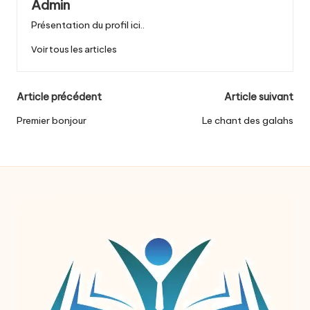
Admin
Présentation du profil ici..
Voir tous les articles
Post
Article précédent
Article suivant
navigation
Premier bonjour
Le chant des galahs