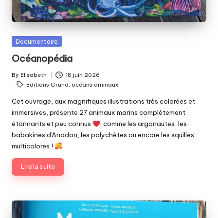
Posted
Documentaire
in
Océanopédia
By
Elisabeth
18 juin 2026
Posted
Tags:
Editions Gründ
,
océans aminaux
by
Cet ouvrage, aux magnifiques illustrations très colorées et
immersives, présente 27 animaux marins complètement
étonnants et peu connus
, comme les argonautes, les
babakines d'Anadon, les polychètes ou encore les squilles
multicolores !
Lire la suite