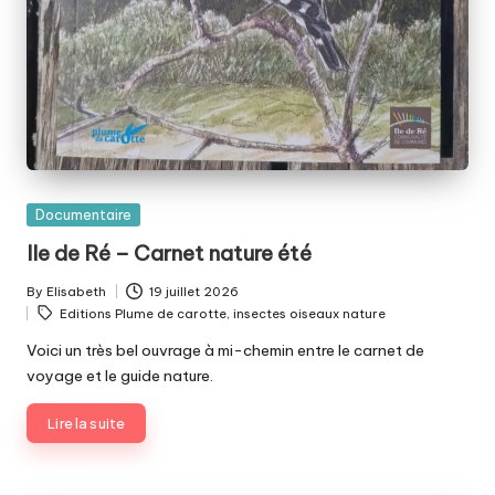
Posted
Documentaire
in
Ile de Ré – Carnet nature été
By
Elisabeth
19 juillet 2026
Posted
Tags:
Editions Plume de carotte
,
insectes oiseaux nature
by
Voici un très bel ouvrage à mi-chemin entre le carnet de
voyage et le guide nature.
Lire la suite