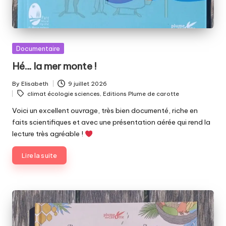
Posted
Documentaire
in
Hé… la mer monte !
By
Elisabeth
9 juillet 2026
Posted
Tags:
climat écologie sciences
,
Editions Plume de carotte
by
Voici un excellent ouvrage, très bien documenté, riche en
faits scientifiques et avec une présentation aérée qui rend la
lecture très agréable !
Lire la suite