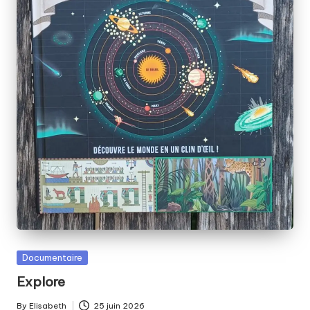
Posted
Documentaire
in
Explore
By
Elisabeth
25 juin 2026