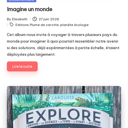
in
Imagine un monde
By
Elisabeth
27 juin 2026
Posted
Tags:
Editions Plume de carotte
,
planète écologie
by
Cet album nous invite à voyager à travers plusieurs pays du
monde pour imaginer à quoi pourrait ressembler notre avenir
si des solutions, déjà expérimentées à petite échelle, étaient
déployées plus largement.
Lire la suite