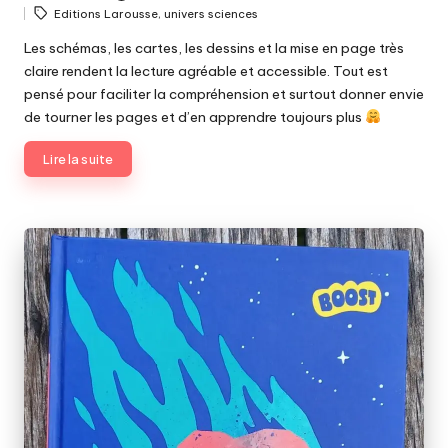
Posted
Tags:
Editions Larousse
,
univers sciences
by
Les schémas, les cartes, les dessins et la mise en page très
claire rendent la lecture agréable et accessible. Tout est
pensé pour faciliter la compréhension et surtout donner envie
de tourner les pages et d’en apprendre toujours plus
Lire la suite