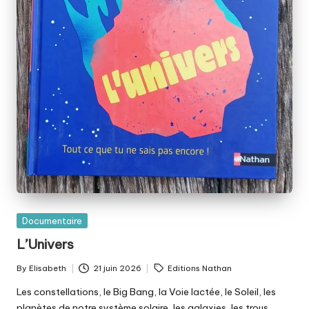
Posted
Documentaire
in
L’Univers
Tags:
By
Elisabeth
21 juin 2026
Editions Nathan
Posted
by
Les constellations, le Big Bang, la Voie lactée, le Soleil, les
planètes de notre système solaire, les galaxies, les trous