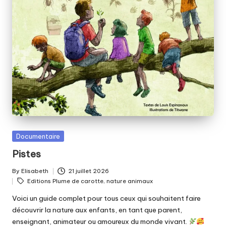
Posted
Documentaire
in
Pistes
By
Elisabeth
21 juillet 2026
Posted
Tags:
Editions Plume de carotte
,
nature animaux
by
Voici un guide complet pour tous ceux qui souhaitent faire
découvrir la nature aux enfants, en tant que parent,
enseignant, animateur ou amoureux du monde vivant.