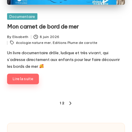
Posted
Documentaire
in
Mon carnet de bord de mer
By
Elisabeth
8 juin 2026
Posted
Tags:
écologie nature mer
,
Editions Plume de carotte
by
Un livre documentaire drôle, ludique et très vivant, qui
s’adresse directement aux enfants pour leur faire découvrir
les bords de mer
Lire la suite
Pagination
1
2
NEXT
des
PAGE
publications