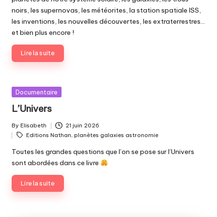
noirs, les supernovas, les météorites, la station spatiale ISS,
les inventions, les nouvelles découvertes, les extraterrestres…
et bien plus encore !
Lire la suite
Posted
Documentaire
in
L’Univers
By
Elisabeth
21 juin 2026
Posted
Tags:
Editions Nathan
,
planètes galaxies astronomie
by
Toutes les grandes questions que l’on se pose sur l’Univers
sont abordées dans ce livre
Lire la suite