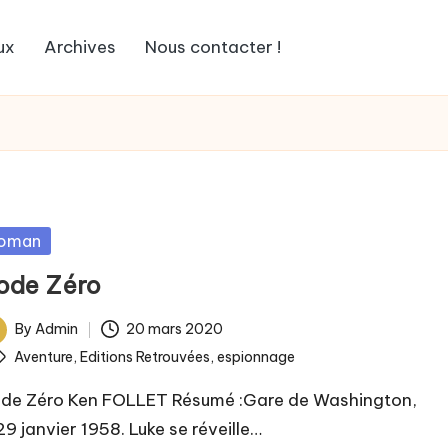
ux
Archives
Nous contacter !
sted
oman
ode Zéro
By
Admin
20 mars 2020
ted
ags:
Aventure
,
Editions Retrouvées
,
espionnage
de Zéro Ken FOLLET Résumé :Gare de Washington,
29 janvier 1958. Luke se réveille…