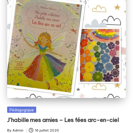
Posted
Pédagogique
in
J’habille mes amies – Les fées arc-en-ciel
By
Admin
16 juillet 2020
Posted