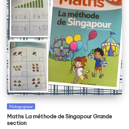
Posted
Pédagogique
in
Maths La méthode de Singapour Grande
section