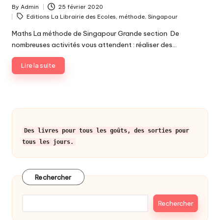
By
Admin
25 février 2020
Posted
Tags:
Editions La Librairie des Ecoles
,
méthode
,
Singapour
by
Maths La méthode de Singapour Grande section De
nombreuses activités vous attendent : réaliser des…
Lire la suite
Des livres pour tous les goûts, des sorties pour
tous les jours.
Rechercher
Rechercher